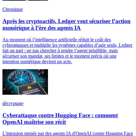
Chronique
Après les cryptoactifs, Ledger veut sécuriser l’action
numérique à l’ère des agents IA
Au moment où l’intelligence artificielle réduit le coût des
cyberattaques et multiplie les systèmes capables d’agir seuls, Ledger
fait un pari : ne pas chercher à rendre l’agent infaillible, mais
sécuriser son mandat, ses limites et le moment précis où une
intention numérique devient un acte.
décryptage
Cyberattaque contre Hugging Face : comment
OpenAI maîtrise son récit
L'intrusion menée par des agents IA d'OpenAI contre Hugging Face