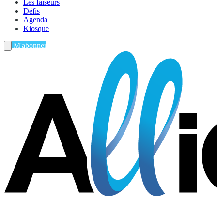
Les faiseurs
Défis
Agenda
Kiosque
M'abonner