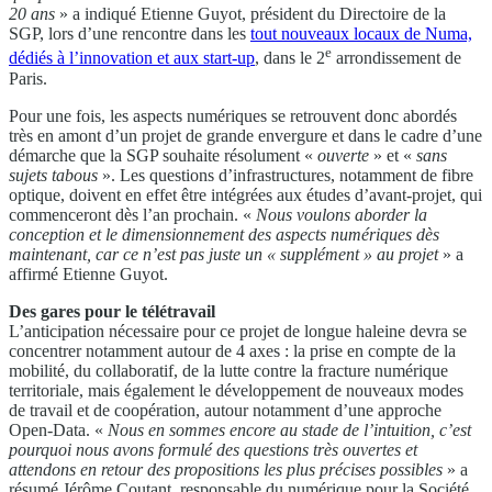
20 ans
» a indiqué Etienne Guyot, président du Directoire de la
SGP, lors d’une rencontre dans les
tout nouveaux locaux de Numa,
e
dédiés à l’innovation et aux start-up
, dans le 2
arrondissement de
Paris.
Pour une fois, les aspects numériques se retrouvent donc abordés
très en amont d’un projet de grande envergure et dans le cadre d’une
démarche que la SGP souhaite résolument «
ouverte
» et «
sans
sujets tabous
». Les questions d’infrastructures, notamment de fibre
optique, doivent en effet être intégrées aux études d’avant-projet, qui
commenceront dès l’an prochain. «
Nous voulons aborder la
conception et le dimensionnement des aspects numériques dès
maintenant, car ce n’est pas juste un « supplément » au projet
» a
affirmé Etienne Guyot.
Des gares pour le télétravail
L’anticipation nécessaire pour ce projet de longue haleine devra se
concentrer notamment autour de 4 axes : la prise en compte de la
mobilité, du collaboratif, de la lutte contre la fracture numérique
territoriale, mais également le développement de nouveaux modes
de travail et de coopération, autour notamment d’une approche
Open-Data. «
Nous en sommes encore au stade de l’intuition, c’est
pourquoi nous avons formulé des questions très ouvertes et
attendons en retour des propositions les plus précises possibles
» a
résumé Jérôme Coutant, responsable du numérique pour la Société