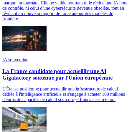
marque un tournant. Elle ne valide pourtant ni le récit d'une IA hors
de contrôle, ni celui d'une cybersécurité devenue obsolète, tout en
révélant un nouveau rapport de force autour des modèles de
frontière.
IA souveraine
La France candidate pour accueillir une AI
Gigafactory soutenue par l'Union européenne
L'État se positionne pour accueillir une infrastructure de calcul
dédiée à l'intelligence artificielle et s'engage à acheter 100 millions
d'euros de capacités de calcul si un projet français est retenu.