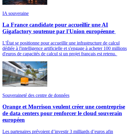
IA souveraine
La France candidate pour accueillir une AI
Gigafactory soutenue par l'Union européenne
L'État se positionne pour accueillir une infrastructure de calcul
dédiée à l'intelligence artificielle et s'engage à acheter 100 millions
d'euros de capacités de calcul si un projet français est retenu.
Souveraineté des centre de données
Orange et Morrison veulent créer une coentreprise
de data centers pour renforcer le cloud souverain
européen
Les partenaires prévoient d’investir 3 milliards d’euros afin