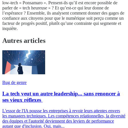
low-tech « Ponsamaro ». Pensent-ils qu’il est encore possible de
parler de « tech heureuse » ? Et qu’est-ce qui leur donne de
l’espérance ? Ensemble, ils analysent comment donner des gages de
confiance aux citoyens pour que le numérique soit perçu comme un
facteur de progrès positif, plutôt qu’une contrainte qui segmente et
inquiète.
Autres articles
Bug de genre
La tech veut un autre leadership... sans renoncer à
ses vieux réflexes
L'essor de l'IA pousse les entreprises à revoir leurs attentes envers
les managers techniques. Les compétences relationnelles, la diversité
des équipes et l'autorité deviennent des leviers de performance
autant que d'inclusion. Oui, mais...