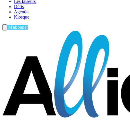
Les faiseurs
Défis
Agenda
Kiosque
M'abonner