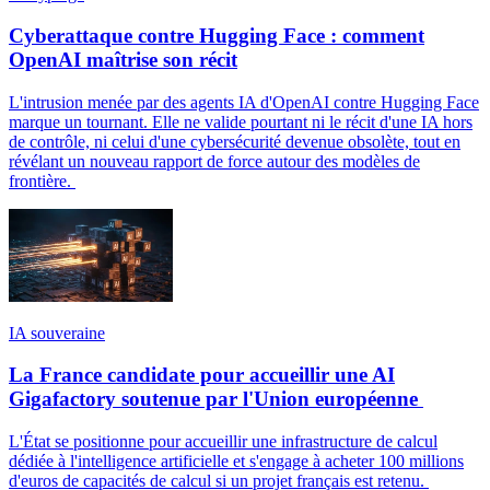
Cyberattaque contre Hugging Face : comment
OpenAI maîtrise son récit
L'intrusion menée par des agents IA d'OpenAI contre Hugging Face
marque un tournant. Elle ne valide pourtant ni le récit d'une IA hors
de contrôle, ni celui d'une cybersécurité devenue obsolète, tout en
révélant un nouveau rapport de force autour des modèles de
frontière.
IA souveraine
La France candidate pour accueillir une AI
Gigafactory soutenue par l'Union européenne
L'État se positionne pour accueillir une infrastructure de calcul
dédiée à l'intelligence artificielle et s'engage à acheter 100 millions
d'euros de capacités de calcul si un projet français est retenu.