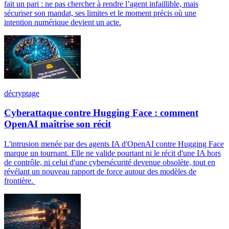
fait un pari : ne pas chercher à rendre l’agent infaillible, mais
sécuriser son mandat, ses limites et le moment précis où une
intention numérique devient un acte.
décryptage
Cyberattaque contre Hugging Face : comment
OpenAI maîtrise son récit
L'intrusion menée par des agents IA d'OpenAI contre Hugging Face
marque un tournant. Elle ne valide pourtant ni le récit d'une IA hors
de contrôle, ni celui d'une cybersécurité devenue obsolète, tout en
révélant un nouveau rapport de force autour des modèles de
frontière.