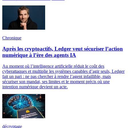
Chronique
Après les cryptoactifs, Ledger veut sécuriser l’action
numérique à l’ère des agents IA
Au moment où l’intelligence artificielle réduit le coût des
cyberattaques et multiplie les systèmes capables d’agir seuls, Ledger
fait un pari : ne pas chercher à rendre l’agent infaillible, mais
sécuriser son mandat, ses limites et le moment précis où une
intention numérique devient un acte.
décryptage