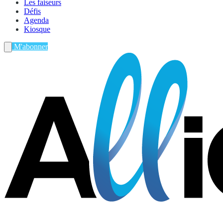
Les faiseurs
Défis
Agenda
Kiosque
M'abonner