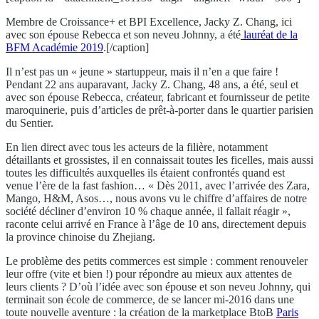
Membre de Croissance+ et BPI Excellence, Jacky Z. Chang, ici
avec son épouse Rebecca et son neveu Johnny, a été
lauréat de la
BFM Académie 2019
.[/caption]
Il n’est pas un « jeune » startuppeur, mais il n’en a que faire !
Pendant 22 ans auparavant, Jacky Z. Chang, 48 ans, a été, seul et
avec son épouse Rebecca, créateur, fabricant et fournisseur de petite
maroquinerie, puis d’articles de prêt-à-porter dans le quartier parisien
du Sentier.
En lien direct avec tous les acteurs de la filière, notamment
détaillants et grossistes, il en connaissait toutes les ficelles, mais aussi
toutes les difficultés auxquelles ils étaient confrontés quand est
venue l’ère de la fast fashion… « Dès 2011, avec l’arrivée des Zara,
Mango, H&M, Asos…, nous avons vu le chiffre d’affaires de notre
société décliner d’environ 10 % chaque année, il fallait réagir »,
raconte celui arrivé en France à l’âge de 10 ans, directement depuis
la province chinoise du Zhejiang.
Le problème des petits commerces est simple : comment renouveler
leur offre (vite et bien !) pour répondre au mieux aux attentes de
leurs clients ? D’où l’idée avec son épouse et son neveu Johnny, qui
terminait son école de commerce, de se lancer mi-2016 dans une
toute nouvelle aventure : la création de la marketplace BtoB
Paris