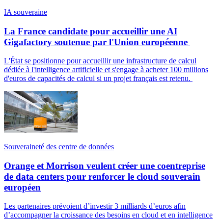
IA souveraine
La France candidate pour accueillir une AI
Gigafactory soutenue par l'Union européenne
L'État se positionne pour accueillir une infrastructure de calcul
dédiée à l'intelligence artificielle et s'engage à acheter 100 millions
d'euros de capacités de calcul si un projet français est retenu.
Souveraineté des centre de données
Orange et Morrison veulent créer une coentreprise
de data centers pour renforcer le cloud souverain
européen
Les partenaires prévoient d’investir 3 milliards d’euros afin
d’accompagner la croissance des besoins en cloud et en intelligence