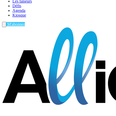
Les faiseurs
Défis
Agenda
Kiosque
M'abonner