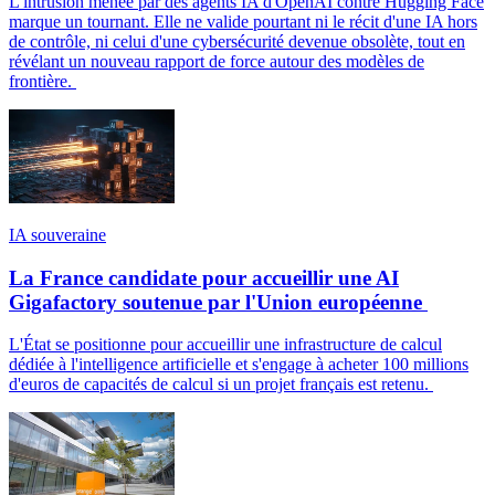
L'intrusion menée par des agents IA d'OpenAI contre Hugging Face
marque un tournant. Elle ne valide pourtant ni le récit d'une IA hors
de contrôle, ni celui d'une cybersécurité devenue obsolète, tout en
révélant un nouveau rapport de force autour des modèles de
frontière.
IA souveraine
La France candidate pour accueillir une AI
Gigafactory soutenue par l'Union européenne
L'État se positionne pour accueillir une infrastructure de calcul
dédiée à l'intelligence artificielle et s'engage à acheter 100 millions
d'euros de capacités de calcul si un projet français est retenu.