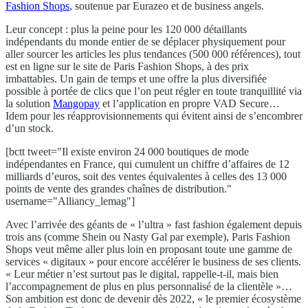
Fashion Shops
, soutenue par Eurazeo et de business angels.
Leur concept : plus la peine pour les 120 000 détaillants
indépendants du monde entier de se déplacer physiquement pour
aller sourcer les articles les plus tendances (500 000 références), tout
est en ligne sur le site de Paris Fashion Shops, à des prix
imbattables. Un gain de temps et une offre la plus diversifiée
possible à portée de clics que l’on peut régler en toute tranquillité via
la solution
Mangopay
et l’application en propre VAD Secure…
Idem pour les réapprovisionnements qui évitent ainsi de s’encombrer
d’un stock.
[bctt tweet="Il existe environ 24 000 boutiques de mode
indépendantes en France, qui cumulent un chiffre d’affaires de 12
milliards d’euros, soit des ventes équivalentes à celles des 13 000
points de vente des grandes chaînes de distribution."
username="Alliancy_lemag"]
Avec l’arrivée des géants de « l’ultra » fast fashion également depuis
trois ans (comme Shein ou Nasty Gal par exemple), Paris Fashion
Shops veut même aller plus loin en proposant toute une gamme de
services « digitaux » pour encore accélérer le business de ses clients.
« Leur métier n’est surtout pas le digital, rappelle-t-il, mais bien
l’accompagnement de plus en plus personnalisé de la clientèle »…
Son ambition est donc de devenir dès 2022, « le premier écosystème