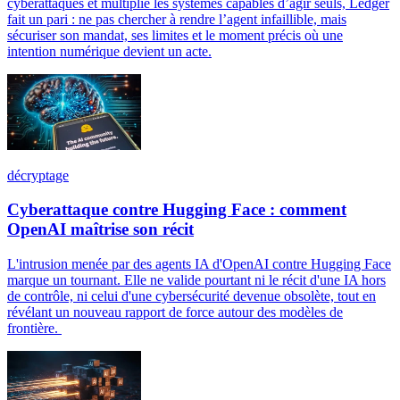
cyberattaques et multiplie les systèmes capables d’agir seuls, Ledger
fait un pari : ne pas chercher à rendre l’agent infaillible, mais
sécuriser son mandat, ses limites et le moment précis où une
intention numérique devient un acte.
décryptage
Cyberattaque contre Hugging Face : comment
OpenAI maîtrise son récit
L'intrusion menée par des agents IA d'OpenAI contre Hugging Face
marque un tournant. Elle ne valide pourtant ni le récit d'une IA hors
de contrôle, ni celui d'une cybersécurité devenue obsolète, tout en
révélant un nouveau rapport de force autour des modèles de
frontière.