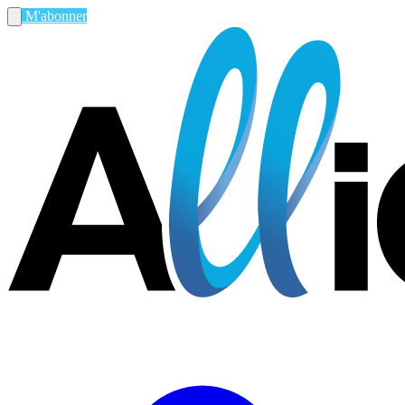
M'abonner