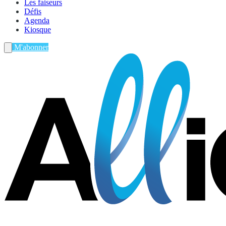
Les faiseurs
Défis
Agenda
Kiosque
M'abonner