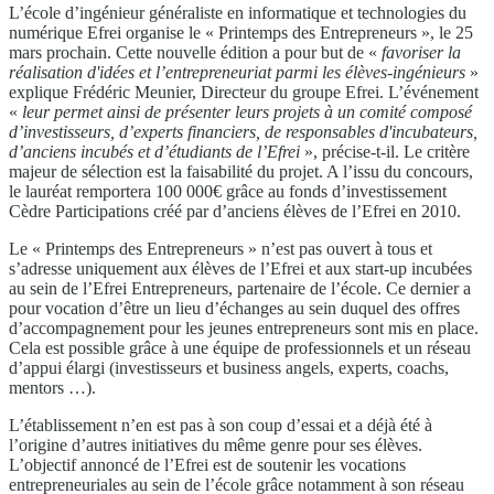
L’école d’ingénieur généraliste en informatique et technologies du
numérique Efrei organise le « Printemps des Entrepreneurs », le 25
mars prochain. Cette nouvelle édition a pour but de «
favoriser la
réalisation d'idées et l’entrepreneuriat parmi les élèves-ingénieurs
»
explique Frédéric Meunier, Directeur du groupe Efrei. L’événement
«
leur permet ainsi de présenter leurs projets à un comité composé
d’investisseurs, d’experts financiers, de responsables d'incubateurs,
d’anciens incubés et d’étudiants de l’Efrei
», précise-t-il. Le critère
majeur de sélection est la faisabilité du projet. A l’issu du concours,
le lauréat remportera 100 000€ grâce au fonds d’investissement
Cèdre Participations créé par d’anciens élèves de l’Efrei en 2010.
Le « Printemps des Entrepreneurs » n’est pas ouvert à tous et
s’adresse uniquement aux élèves de l’Efrei et aux start-up incubées
au sein de l’Efrei Entrepreneurs, partenaire de l’école. Ce dernier a
pour vocation d’être un lieu d’échanges au sein duquel des offres
d’accompagnement pour les jeunes entrepreneurs sont mis en place.
Cela est possible grâce à une équipe de professionnels et un réseau
d’appui élargi (investisseurs et business angels, experts, coachs,
mentors …).
L’établissement n’en est pas à son coup d’essai et a déjà été à
l’origine d’autres initiatives du même genre pour ses élèves.
L’objectif annoncé de l’Efrei est de soutenir les vocations
entrepreneuriales au sein de l’école grâce notamment à son réseau