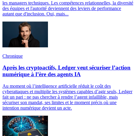
les managers techniques. Les compétences relationnelles, la diversité
des équipes et l'autorité deviennent des leviers de performance
autant que d'inclusion. Oui, mais...
Chronique
Après les cryptoactifs, Ledger veut sécuriser l’action
numérique à l’ère des agents IA
Au moment où l’intelligence artificielle réduit le coût des
cyberattaques et multiplie les systèmes capables d’agir seuls, Ledger
fait un pari : ne pas chercher à rendre l’agent infaillible, mais
sécuriser son mandat, ses limites et le moment précis où une
intention numérique devient un acte.