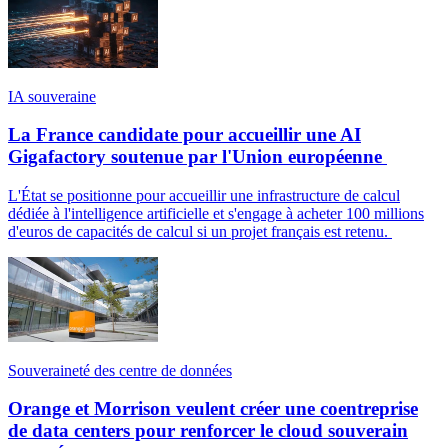
IA souveraine
La France candidate pour accueillir une AI
Gigafactory soutenue par l'Union européenne
L'État se positionne pour accueillir une infrastructure de calcul
dédiée à l'intelligence artificielle et s'engage à acheter 100 millions
d'euros de capacités de calcul si un projet français est retenu.
Souveraineté des centre de données
Orange et Morrison veulent créer une coentreprise
de data centers pour renforcer le cloud souverain