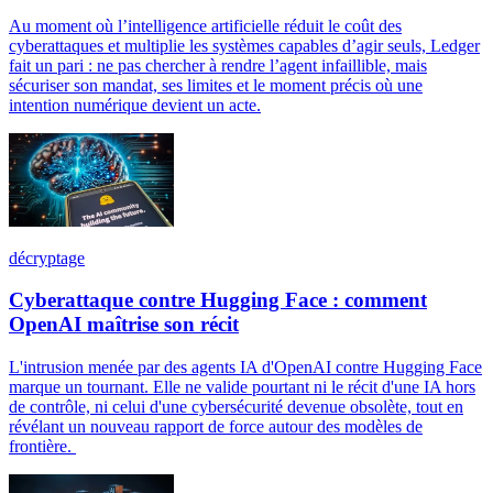
Au moment où l’intelligence artificielle réduit le coût des
cyberattaques et multiplie les systèmes capables d’agir seuls, Ledger
fait un pari : ne pas chercher à rendre l’agent infaillible, mais
sécuriser son mandat, ses limites et le moment précis où une
intention numérique devient un acte.
décryptage
Cyberattaque contre Hugging Face : comment
OpenAI maîtrise son récit
L'intrusion menée par des agents IA d'OpenAI contre Hugging Face
marque un tournant. Elle ne valide pourtant ni le récit d'une IA hors
de contrôle, ni celui d'une cybersécurité devenue obsolète, tout en
révélant un nouveau rapport de force autour des modèles de
frontière.