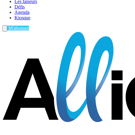
Les faiseurs
Défis
Agenda
Kiosque
M'abonner