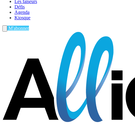
Les faiseurs
Défis
Agenda
Kiosque
M'abonner