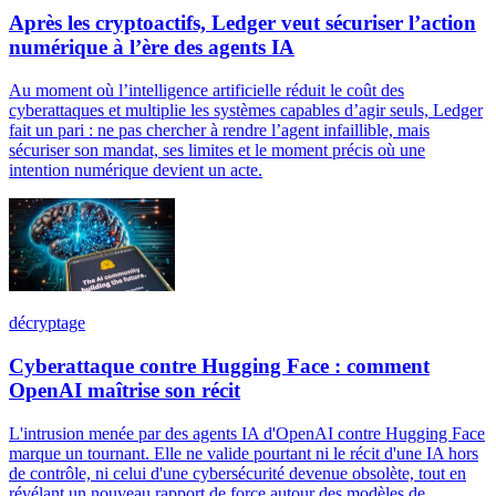
Après les cryptoactifs, Ledger veut sécuriser l’action
numérique à l’ère des agents IA
Au moment où l’intelligence artificielle réduit le coût des
cyberattaques et multiplie les systèmes capables d’agir seuls, Ledger
fait un pari : ne pas chercher à rendre l’agent infaillible, mais
sécuriser son mandat, ses limites et le moment précis où une
intention numérique devient un acte.
décryptage
Cyberattaque contre Hugging Face : comment
OpenAI maîtrise son récit
L'intrusion menée par des agents IA d'OpenAI contre Hugging Face
marque un tournant. Elle ne valide pourtant ni le récit d'une IA hors
de contrôle, ni celui d'une cybersécurité devenue obsolète, tout en
révélant un nouveau rapport de force autour des modèles de