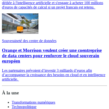
dédiée à l'intelligence artificielle et s'engage à acheter 100 millions
d'euros de capacités de calcul si un projet français est retenu.
Souveraineté des centre de données
Orange et Morrison veulent créer une coentreprise
de data centers pour renforcer le cloud souverain
européen
Les partenaires prévoient d’investir 3 milliards d’euros afin
d’accompagner la croissance des besoins en cloud et en intelligence
artificielle.
À la une
Transformations numériques
Technopolitique