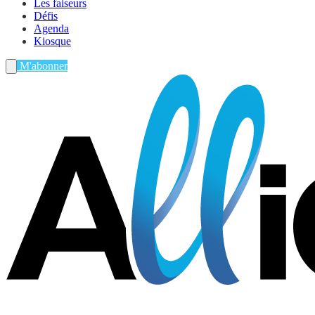
Les faiseurs
Défis
Agenda
Kiosque
M'abonner