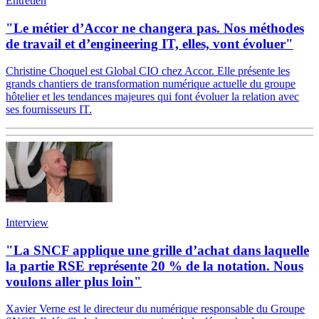
Entretien
"Le métier d’Accor ne changera pas. Nos méthodes
de travail et d’engineering IT, elles, vont évoluer"
Christine Choquel est Global CIO chez Accor. Elle présente les
grands chantiers de transformation numérique actuelle du groupe
hôtelier et les tendances majeures qui font évoluer la relation avec
ses fournisseurs IT.
Interview
"La SNCF applique une grille d’achat dans laquelle
la partie RSE représente 20 % de la notation. Nous
voulons aller plus loin"
Xavier Verne est le directeur du numérique responsable du Groupe