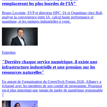
remplaceront les plus lourdes de l’IA”
Bruno Lecointe, SVP et directeur HPC, IA et Quantique chez Bull,
analyse la convergence entre IA, calcul haute performance et
quantique, et les ruptures industrielles à venir.
Entretien
"Derrière chaque service numérique, il existe une
infrastructure industrielle et une pression sur les
ressources naturelles"
En amont de l'organisation du GreenTech Forum 2026, Alliancy a
échangé avec les membres de son comité de programme. Pourquoi
est-il plus important que jamais de parler de numérique responsable
?