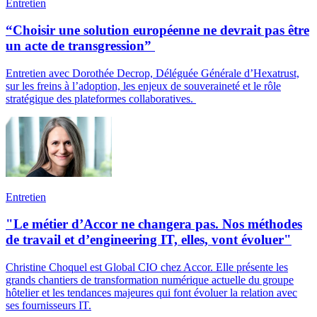
Entretien
“Choisir une solution européenne ne devrait pas être
un acte de transgression”
Entretien avec Dorothée Decrop, Déléguée Générale d’Hexatrust,
sur les freins à l’adoption, les enjeux de souveraineté et le rôle
stratégique des plateformes collaboratives.
Entretien
"Le métier d’Accor ne changera pas. Nos méthodes
de travail et d’engineering IT, elles, vont évoluer"
Christine Choquel est Global CIO chez Accor. Elle présente les
grands chantiers de transformation numérique actuelle du groupe
hôtelier et les tendances majeures qui font évoluer la relation avec
ses fournisseurs IT.