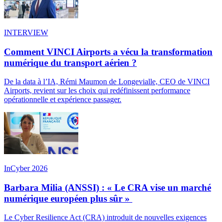
INTERVIEW
Comment VINCI Airports a vécu la transformation
numérique du transport aérien ?
De la data à l’IA, Rémi Maumon de Longevialle, CEO de VINCI
Airports, revient sur les choix qui redéfinissent performance
opérationnelle et expérience passager.
InCyber 2026
Barbara Milia (ANSSI) : « Le CRA vise un marché
numérique européen plus sûr »
Le Cyber Resilience Act (CRA) introduit de nouvelles exigences