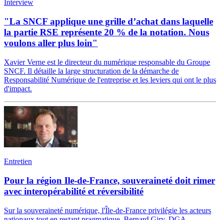
Interview
"La SNCF applique une grille d’achat dans laquelle
la partie RSE représente 20 % de la notation. Nous
voulons aller plus loin"
Xavier Verne est le directeur du numérique responsable du Groupe
SNCF. Il détaille la large structuration de la démarche de
Responsabilité Numérique de l'entreprise et les leviers qui ont le plus
d'impact.
Entretien
Pour la région Ile-de-France, souveraineté doit rimer
avec interopérabilité et réversibilité
Sur la souveraineté numérique, l'Île-de-France privilégie les acteurs
nationaux tout en restant pragmatique. Bernard Giry, DGA