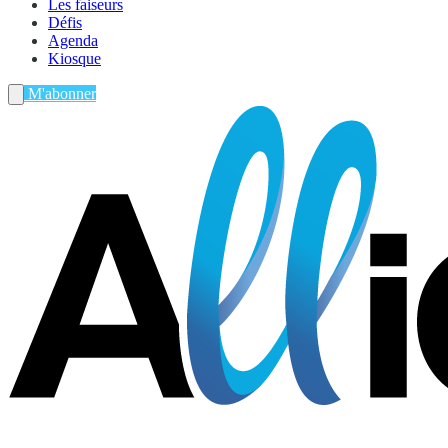
Les faiseurs
Défis
Agenda
Kiosque
M'abonner