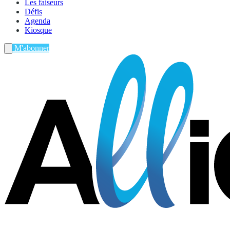
Les faiseurs
Défis
Agenda
Kiosque
M'abonner