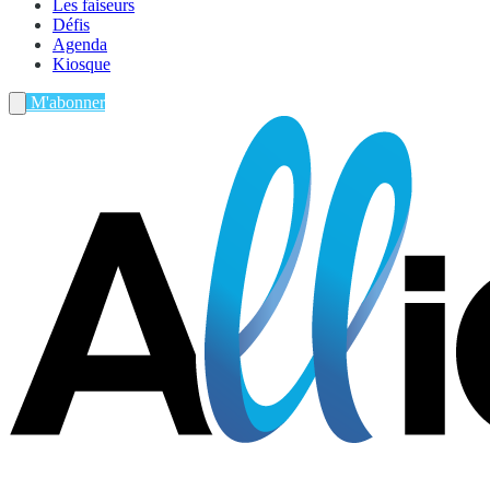
Les faiseurs
Défis
Agenda
Kiosque
M'abonner