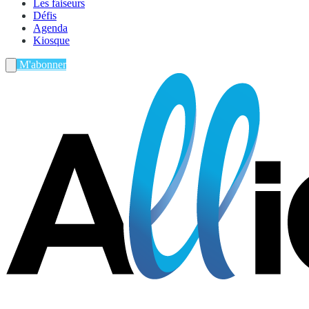
Les faiseurs
Défis
Agenda
Kiosque
M'abonner