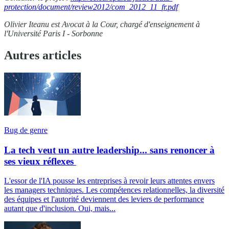
protection/document/review2012/
com_2012_11_fr.pdf
Olivier Iteanu est Avocat à la Cour, chargé d'enseignement à
l'Université Paris I - Sorbonne
Autres articles
Bug de genre
La tech veut un autre leadership... sans renoncer à
ses vieux réflexes
L'essor de l'IA pousse les entreprises à revoir leurs attentes envers
les managers techniques. Les compétences relationnelles, la diversité
des équipes et l'autorité deviennent des leviers de performance
autant que d'inclusion. Oui, mais...