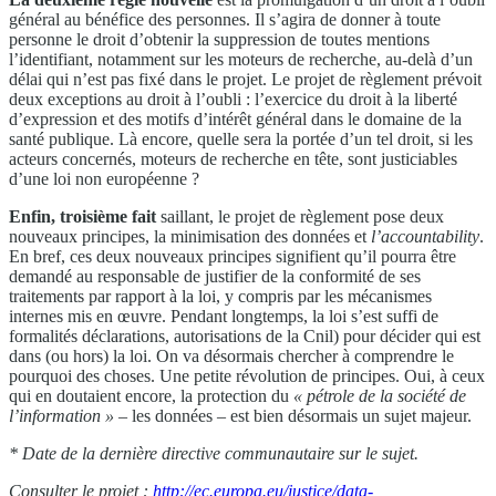
général au bénéfice des personnes. Il s’agira de donner à toute
personne le droit d’obtenir la suppression de toutes mentions
l’identifiant, notamment sur les moteurs de recherche, au-delà d’un
délai qui n’est pas fixé dans le projet. Le projet de règlement prévoit
deux exceptions au droit à l’oubli : l’exercice du droit à la liberté
d’expression et des motifs d’intérêt général dans le domaine de la
santé publique. Là encore, quelle sera la portée d’un tel droit, si les
acteurs concernés, moteurs de recherche en tête, sont justiciables
d’une loi non européenne ?
Enfin, troisième fait
saillant, le projet de règlement pose deux
nouveaux principes, la minimisation des données et
l’accountability
.
En bref, ces deux nouveaux principes signifient qu’il pourra être
demandé au responsable de justifier de la conformité de ses
traitements par rapport à la loi, y compris par les mécanismes
internes mis en œuvre. Pendant longtemps, la loi s’est suffi de
formalités déclarations, autorisations de la Cnil) pour décider qui est
dans (ou hors) la loi. On va désormais chercher à comprendre le
pourquoi des choses. Une petite révolution de principes. Oui, à ceux
qui en doutaient encore, la protection du
« pétrole de la société de
l’information »
– les données – est bien désormais un sujet majeur.
* Date de la dernière directive communautaire sur le sujet.
Consulter le projet :
http://ec.europa.eu/justice/
data-