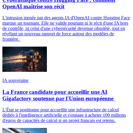
OpenAI maîtrise son récit
L'intrusion menée par des agents IA d'OpenAI contre Hugging Face
marque un tournant. Elle ne valide pourtant ni le récit d'une IA hors
de contrôle, ni celui d'une cybersécurité devenue obsolète, tout en
révélant un nouveau rapport de force autour des modèles de
frontière.
IA souveraine
La France candidate pour accueillir une AI
Gigafactory soutenue par l'Union européenne
L'État se positionne pour accueillir une infrastructure de calcul
dédiée à l'intelligence artificielle et s'engage à acheter 100 millions
d'euros de capacités de calcul si un projet français est retenu.