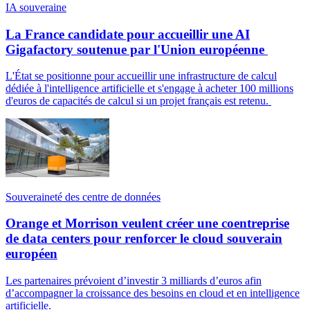
IA souveraine
La France candidate pour accueillir une AI
Gigafactory soutenue par l'Union européenne
L'État se positionne pour accueillir une infrastructure de calcul
dédiée à l'intelligence artificielle et s'engage à acheter 100 millions
d'euros de capacités de calcul si un projet français est retenu.
Souveraineté des centre de données
Orange et Morrison veulent créer une coentreprise
de data centers pour renforcer le cloud souverain
européen
Les partenaires prévoient d’investir 3 milliards d’euros afin
d’accompagner la croissance des besoins en cloud et en intelligence
artificielle.