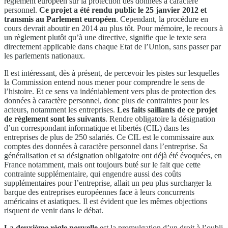
règlement européen sur la protection des données à caractère
personnel.
Ce projet a été rendu public le 25 janvier 2012 et
transmis au Parlement européen
. Cependant, la procédure en
cours devrait aboutir en 2014 au plus tôt. Pour mémoire, le recours à
un règlement plutôt qu’à une directive, signifie que le texte sera
directement applicable dans chaque Etat de l’Union, sans passer par
les parlements nationaux.
Il est intéressant, dès à présent, de percevoir les pistes sur lesquelles
la Commission entend nous mener pour comprendre le sens de
l’histoire. Et ce sens va indéniablement vers plus de protection des
données à caractère personnel, donc plus de contraintes pour les
acteurs, notamment les entreprises.
Les faits saillants de ce projet
de règlement sont les suivants
. Rendre obligatoire la désignation
d’un correspondant informatique et libertés (CIL) dans les
entreprises de plus de 250 salariés. Ce CIL est le commissaire aux
comptes des données à caractère personnel dans l’entreprise. Sa
généralisation et sa désignation obligatoire ont déjà été évoquées, en
France notamment, mais ont toujours buté sur le fait que cette
contrainte supplémentaire, qui engendre aussi des coûts
supplémentaires pour l’entreprise, allait un peu plus surcharger la
barque des entreprises européennes face à leurs concurrents
américains et asiatiques. Il est évident que les mêmes objections
risquent de venir dans le débat.
La deuxième règle nouvelle
est la promulgation d’un droit à l’oubli