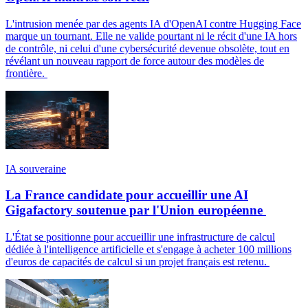
L'intrusion menée par des agents IA d'OpenAI contre Hugging Face
marque un tournant. Elle ne valide pourtant ni le récit d'une IA hors
de contrôle, ni celui d'une cybersécurité devenue obsolète, tout en
révélant un nouveau rapport de force autour des modèles de
frontière.
IA souveraine
La France candidate pour accueillir une AI
Gigafactory soutenue par l'Union européenne
L'État se positionne pour accueillir une infrastructure de calcul
dédiée à l'intelligence artificielle et s'engage à acheter 100 millions
d'euros de capacités de calcul si un projet français est retenu.