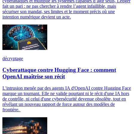
cyberattaques et multiplie les systèmes capables d’agir seuls, Ledger
fait un pari : ne pas chercher à rendre l’agent infaillible, mais
sécuriser son mandat, ses limites et le moment précis où une
intention numérique devient un acte.
décryptage
Cyberattaque contre Hugging Face : comment
OpenAI maîtrise son récit
L'intrusion menée par des agents IA d'OpenAI contre Hugging Face
marque un tournant. Elle ne valide pourtant ni le récit d'une IA hors
de contrôle, ni celui d'une cybersécurité devenue obsolète, tout en
révélant un nouveau rapport de force autour des modèles de
frontière.