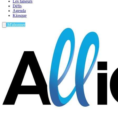
Les faiseurs
Défis
Agenda
Kiosque
M'abonner