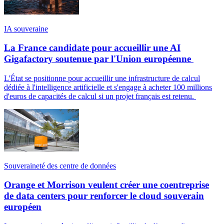
IA souveraine
La France candidate pour accueillir une AI
Gigafactory soutenue par l'Union européenne
L'État se positionne pour accueillir une infrastructure de calcul
dédiée à l'intelligence artificielle et s'engage à acheter 100 millions
d'euros de capacités de calcul si un projet français est retenu.
Souveraineté des centre de données
Orange et Morrison veulent créer une coentreprise
de data centers pour renforcer le cloud souverain
européen