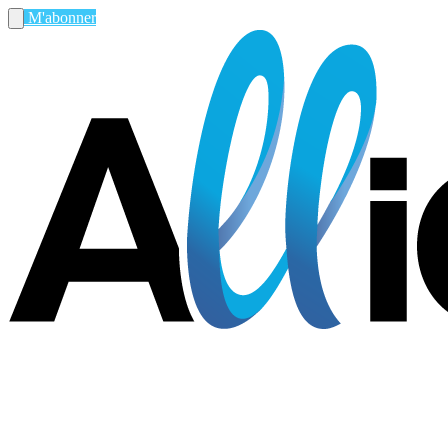
M'abonner