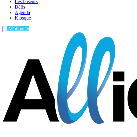
Les faiseurs
Défis
Agenda
Kiosque
M'abonner