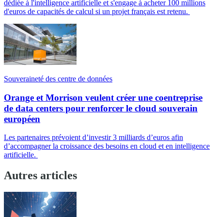
dédiée à l'intelligence artificielle et s'engage à acheter 100 millions
d'euros de capacités de calcul si un projet français est retenu.
Souveraineté des centre de données
Orange et Morrison veulent créer une coentreprise
de data centers pour renforcer le cloud souverain
européen
Les partenaires prévoient d’investir 3 milliards d’euros afin
d’accompagner la croissance des besoins en cloud et en intelligence
artificielle.
Autres articles