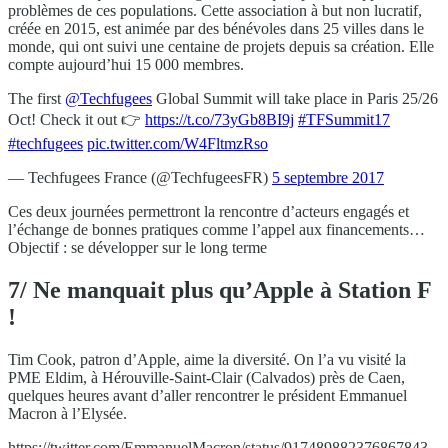
problèmes de ces populations. Cette association à but non lucratif,
créée en 2015, est animée par des bénévoles dans 25 villes dans le
monde, qui ont suivi une centaine de projets depuis sa création. Elle
compte aujourd’hui 15 000 membres.
The first
@Techfugees
Global Summit will take place in Paris 25/26
Oct! Check it out 👉
https://t.co/73yGb8BI9j
#TFSummit17
#techfugees
pic.twitter.com/W4FltmzRso
— Techfugees France (@TechfugeesFR)
5 septembre 2017
Ces deux journées permettront la rencontre d’acteurs engagés et
l’échange de bonnes pratiques comme l’appel aux financements…
Objectif : se développer sur le long terme
7/ Ne manquait plus qu’Apple à Station F
!
Tim Cook, patron d’Apple, aime la diversité. On l’a vu visité la
PME Eldim, à Hérouville-Saint-Clair (Calvados) près de Caen,
quelques heures avant d’aller rencontrer le président Emmanuel
Macron à l’Elysée.
https://twitter.com/EmmanuelMacron/status/917489882376867843