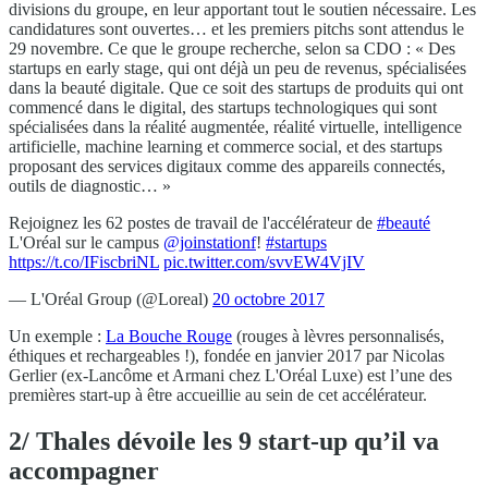
divisions du groupe, en leur apportant tout le soutien nécessaire. Les
candidatures sont ouvertes… et les premiers pitchs sont attendus le
29 novembre. Ce que le groupe recherche, selon sa CDO : « Des
startups en early stage, qui ont déjà un peu de revenus, spécialisées
dans la beauté digitale. Que ce soit des startups de produits qui ont
commencé dans le digital, des startups technologiques qui sont
spécialisées dans la réalité augmentée, réalité virtuelle, intelligence
artificielle, machine learning et commerce social, et des startups
proposant des services digitaux comme des appareils connectés,
outils de diagnostic… »
Rejoignez les 62 postes de travail de l'accélérateur de
#beauté
L'Oréal sur le campus
@joinstationf
!
#startups
https://t.co/IFiscbriNL
pic.twitter.com/svvEW4VjIV
— L'Oréal Group (@Loreal)
20 octobre 2017
Un exemple :
La Bouche Rouge
(rouges à lèvres personnalisés,
éthiques et rechargeables !), fondée en janvier 2017 par Nicolas
Gerlier (ex-Lancôme et Armani chez L'Oréal Luxe) est l’une des
premières start-up à être accueillie au sein de cet accélérateur.
2/ Thales dévoile les 9 start-up qu’il va
accompagner