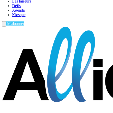
Les faiseurs
Défis
Agenda
Kiosque
M'abonner