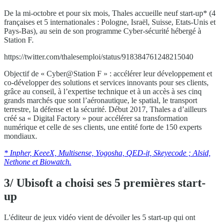
De la mi-octobre et pour six mois, Thales accueille neuf start-up* (4
françaises et 5 internationales : Pologne, Israël, Suisse, Etats-Unis et
Pays-Bas), au sein de son programme Cyber-sécurité hébergé à
Station F.
https://twitter.com/thalesemploi/status/918384761248215040
Objectif de « Cyber@Station F » : accélérer leur développement et
co-développer des solutions et services innovants pour ses clients,
grâce au conseil, à l’expertise technique et à un accès à ses cinq
grands marchés que sont l’aéronautique, le spatial, le transport
terrestre, la défense et la sécurité. Début 2017, Thales a d’ailleurs
créé sa « Digital Factory » pour accélérer sa transformation
numérique et celle de ses clients, une entité forte de 150 experts
mondiaux.
* Inpher, KeeeX, Multisense, Yogosha, QED-it, Skeyecode ; Alsid,
Nethone et Biowatch.
3/ Ubisoft a choisi ses 5 premières start-
up
L'éditeur de jeux vidéo vient de dévoiler les 5 start-up qui ont