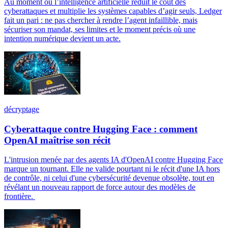
Au moment où l’intelligence artificielle réduit le coût des
cyberattaques et multiplie les systèmes capables d’agir seuls, Ledger
fait un pari : ne pas chercher à rendre l’agent infaillible, mais
sécuriser son mandat, ses limites et le moment précis où une
intention numérique devient un acte.
décryptage
Cyberattaque contre Hugging Face : comment
OpenAI maîtrise son récit
L'intrusion menée par des agents IA d'OpenAI contre Hugging Face
marque un tournant. Elle ne valide pourtant ni le récit d'une IA hors
de contrôle, ni celui d'une cybersécurité devenue obsolète, tout en
révélant un nouveau rapport de force autour des modèles de
frontière.