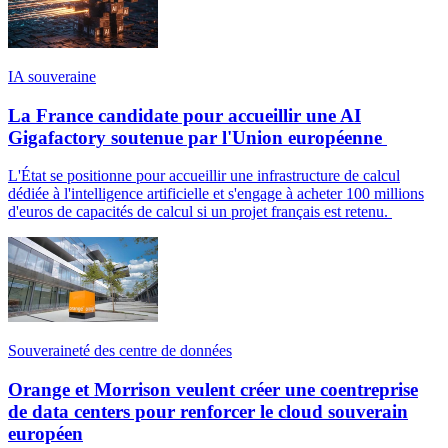
IA souveraine
La France candidate pour accueillir une AI
Gigafactory soutenue par l'Union européenne
L'État se positionne pour accueillir une infrastructure de calcul
dédiée à l'intelligence artificielle et s'engage à acheter 100 millions
d'euros de capacités de calcul si un projet français est retenu.
Souveraineté des centre de données
Orange et Morrison veulent créer une coentreprise
de data centers pour renforcer le cloud souverain
européen