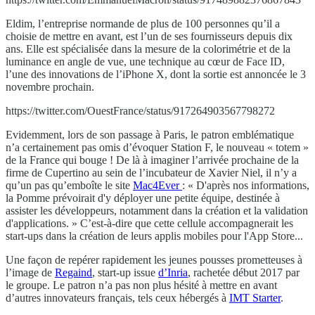
Eldim, l’entreprise normande de plus de 100 personnes qu’il a
choisie de mettre en avant, est l’un de ses fournisseurs depuis dix
ans. Elle est spécialisée dans la mesure de la colorimétrie et de la
luminance en angle de vue, une technique au cœur de Face ID,
l’une des innovations de l’iPhone X, dont la sortie est annoncée le 3
novembre prochain.
https://twitter.com/OuestFrance/status/917264903567798272
Evidemment, lors de son passage à Paris, le patron emblématique
n’a certainement pas omis d’évoquer Station F, le nouveau « totem »
de la France qui bouge ! De là à imaginer l’arrivée prochaine de la
firme de Cupertino au sein de l’incubateur de Xavier Niel, il n’y a
qu’un pas qu’emboîte le site
Mac4Ever
: « D'après nos informations,
la Pomme prévoirait d'y déployer une petite équipe, destinée à
assister les développeurs, notamment dans la création et la validation
d'applications. » C’est-à-dire que cette cellule accompagnerait les
start-ups dans la création de leurs applis mobiles pour l'App Store...
Une façon de repérer rapidement les jeunes pousses prometteuses à
l’image de
Regaind
, start-up issue
d’Inria
, rachetée début 2017 par
le groupe. Le patron n’a pas non plus hésité à mettre en avant
d’autres innovateurs français, tels ceux hébergés à
IMT Starter
.