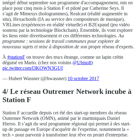
intégré début septembre son programme d'accompagnement, mis en
place pour cinq mois à Station F et piloté par Catherine Seys. Il
s’agit de Mimesys (hologrammes), Realcast (réalité augmentée in
situ), Hexachords (IA au service des compositeurs de musique),
VRLines (expériences en réalité virtuelle) et B2Expand (jeu vidéo
soutenu par la technologie Blockchain). Ensemble, ils vont explorer
les liens entre divertissement et ces différentes technologies.
Au
programme : sessions de travail communes pour explorer de
nouveaux sujets et mise à disposition de s
on propre réseau d'experts.
À
#stationF
on trouve des trucs étrange, comme un lapin crétin
déguisé en Mario. (chez nos voisins
@Ubisoft
)
pic.twitter.com/l3KOWN3GUI
— Hubert Wassner (@hwassner)
10 octobre 2017
4/ Le réseau Outremer Network incube à
Station F
Station F accueille depuis cet été des start-up membres du réseau
Outremer Network (OMN), animé par le martiniquais Daniel
Hierso. Il s’agit du seul programme régional qui permet à des start-
up de passage en Europe d'acquérir de l'expertise, notamment la «
tech » pour parvenir à transformer leur rêve en projet d'entreprise.