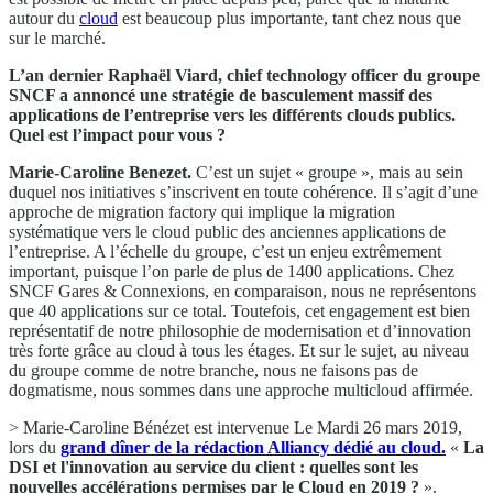
autour du
cloud
est beaucoup plus importante, tant chez nous que
sur le marché.
L’an dernier Raphaël Viard, chief technology officer du groupe
SNCF a annoncé une stratégie de basculement massif des
applications de l’entreprise vers les différents clouds publics.
Quel est l’impact pour vous ?
Marie-Caroline Benezet.
C’est un sujet « groupe », mais au sein
duquel nos initiatives s’inscrivent en toute cohérence. Il s’agit d’une
approche de migration factory qui implique la migration
systématique vers le cloud public des anciennes applications de
l’entreprise. A l’échelle du groupe, c’est un enjeu extrêmement
important, puisque l’on parle de plus de 1400 applications. Chez
SNCF Gares & Connexions, en comparaison, nous ne représentons
que 40 applications sur ce total. Toutefois, cet engagement est bien
représentatif de notre philosophie de modernisation et d’innovation
très forte grâce au cloud à tous les étages. Et sur le sujet, au niveau
du groupe comme de notre branche, nous ne faisons pas de
dogmatisme, nous sommes dans une approche multicloud affirmée.
> Marie-Caroline Bénézet est intervenue Le Mardi 26 mars 2019,
lors du
grand dîner de la rédaction Alliancy dédié au cloud.
«
La
DSI et l'innovation au service du client : quelles sont les
nouvelles accélérations permises par le Cloud en 2019 ?
».