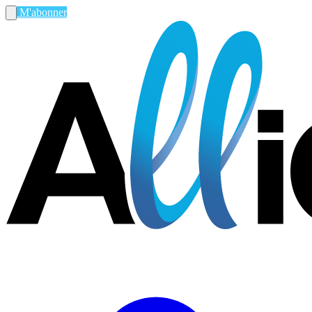
M'abonner