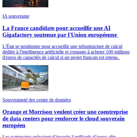
IA souveraine
La France candidate pour accueillir une AI
Gigafactory soutenue par l'Union européenne
L'État se positionne pour accueillir une infrastructure de calcul
dédiée à l'intelligence artificielle et s'engage à acheter 100 millions
d'euros de capacités de calcul si un projet français est retenu.
Souveraineté des centre de données
Orange et Morrison veulent créer une coentreprise
de data centers pour renforcer le cloud souverain
européen
Les partenaires prévoient d’investir 3 milliards d’euros afin