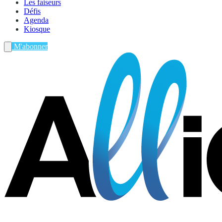
Les faiseurs
Défis
Agenda
Kiosque
M'abonner