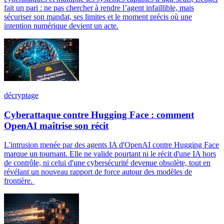
fait un pari : ne pas chercher à rendre l’agent infaillible, mais
sécuriser son mandat, ses limites et le moment précis où une
intention numérique devient un acte.
décryptage
Cyberattaque contre Hugging Face : comment
OpenAI maîtrise son récit
L'intrusion menée par des agents IA d'OpenAI contre Hugging Face
marque un tournant. Elle ne valide pourtant ni le récit d'une IA hors
de contrôle, ni celui d'une cybersécurité devenue obsolète, tout en
révélant un nouveau rapport de force autour des modèles de
frontière.