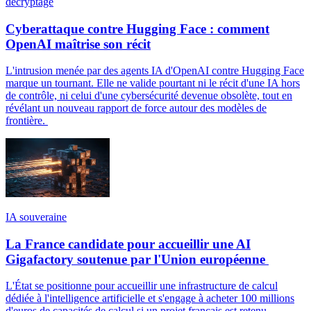
décryptage
Cyberattaque contre Hugging Face : comment
OpenAI maîtrise son récit
L'intrusion menée par des agents IA d'OpenAI contre Hugging Face
marque un tournant. Elle ne valide pourtant ni le récit d'une IA hors
de contrôle, ni celui d'une cybersécurité devenue obsolète, tout en
révélant un nouveau rapport de force autour des modèles de
frontière.
IA souveraine
La France candidate pour accueillir une AI
Gigafactory soutenue par l'Union européenne
L'État se positionne pour accueillir une infrastructure de calcul
dédiée à l'intelligence artificielle et s'engage à acheter 100 millions
d'euros de capacités de calcul si un projet français est retenu.