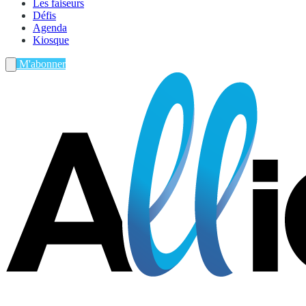
Les faiseurs
Défis
Agenda
Kiosque
M'abonner