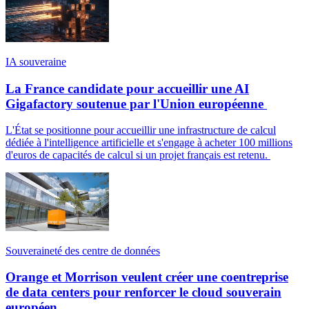
IA souveraine
La France candidate pour accueillir une AI
Gigafactory soutenue par l'Union européenne
L'État se positionne pour accueillir une infrastructure de calcul
dédiée à l'intelligence artificielle et s'engage à acheter 100 millions
d'euros de capacités de calcul si un projet français est retenu.
Souveraineté des centre de données
Orange et Morrison veulent créer une coentreprise
de data centers pour renforcer le cloud souverain
européen