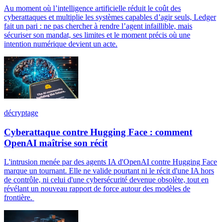
Au moment où l’intelligence artificielle réduit le coût des
cyberattaques et multiplie les systèmes capables d’agir seuls, Ledger
fait un pari : ne pas chercher à rendre l’agent infaillible, mais
sécuriser son mandat, ses limites et le moment précis où une
intention numérique devient un acte.
décryptage
Cyberattaque contre Hugging Face : comment
OpenAI maîtrise son récit
L'intrusion menée par des agents IA d'OpenAI contre Hugging Face
marque un tournant. Elle ne valide pourtant ni le récit d'une IA hors
de contrôle, ni celui d'une cybersécurité devenue obsolète, tout en
révélant un nouveau rapport de force autour des modèles de
frontière.