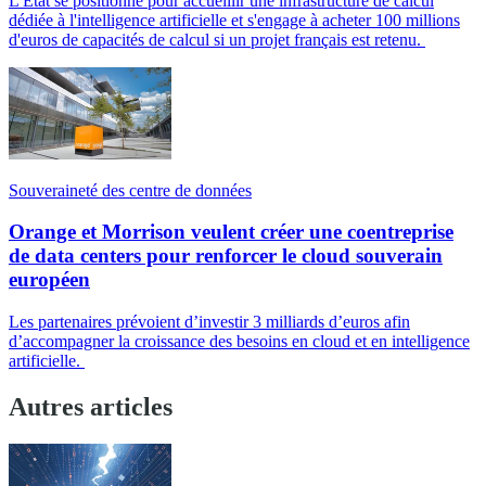
L'État se positionne pour accueillir une infrastructure de calcul
dédiée à l'intelligence artificielle et s'engage à acheter 100 millions
d'euros de capacités de calcul si un projet français est retenu.
Souveraineté des centre de données
Orange et Morrison veulent créer une coentreprise
de data centers pour renforcer le cloud souverain
européen
Les partenaires prévoient d’investir 3 milliards d’euros afin
d’accompagner la croissance des besoins en cloud et en intelligence
artificielle.
Autres articles