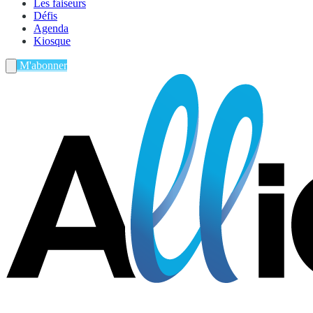
Les faiseurs
Défis
Agenda
Kiosque
M'abonner