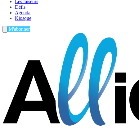
Les faiseurs
Défis
Agenda
Kiosque
M'abonner