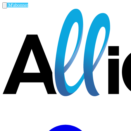
M'abonner