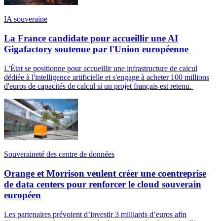
IA souveraine
La France candidate pour accueillir une AI
Gigafactory soutenue par l'Union européenne
L'État se positionne pour accueillir une infrastructure de calcul
dédiée à l'intelligence artificielle et s'engage à acheter 100 millions
d'euros de capacités de calcul si un projet français est retenu.
Souveraineté des centre de données
Orange et Morrison veulent créer une coentreprise
de data centers pour renforcer le cloud souverain
européen
Les partenaires prévoient d’investir 3 milliards d’euros afin