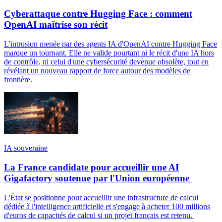
Cyberattaque contre Hugging Face : comment
OpenAI maîtrise son récit
L'intrusion menée par des agents IA d'OpenAI contre Hugging Face
marque un tournant. Elle ne valide pourtant ni le récit d'une IA hors
de contrôle, ni celui d'une cybersécurité devenue obsolète, tout en
révélant un nouveau rapport de force autour des modèles de
frontière.
IA souveraine
La France candidate pour accueillir une AI
Gigafactory soutenue par l'Union européenne
L'État se positionne pour accueillir une infrastructure de calcul
dédiée à l'intelligence artificielle et s'engage à acheter 100 millions
d'euros de capacités de calcul si un projet français est retenu.