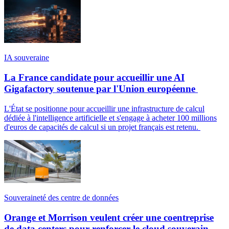
IA souveraine
La France candidate pour accueillir une AI
Gigafactory soutenue par l'Union européenne
L'État se positionne pour accueillir une infrastructure de calcul
dédiée à l'intelligence artificielle et s'engage à acheter 100 millions
d'euros de capacités de calcul si un projet français est retenu.
Souveraineté des centre de données
Orange et Morrison veulent créer une coentreprise
de data centers pour renforcer le cloud souverain