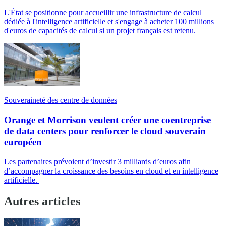
L'État se positionne pour accueillir une infrastructure de calcul
dédiée à l'intelligence artificielle et s'engage à acheter 100 millions
d'euros de capacités de calcul si un projet français est retenu.
Souveraineté des centre de données
Orange et Morrison veulent créer une coentreprise
de data centers pour renforcer le cloud souverain
européen
Les partenaires prévoient d’investir 3 milliards d’euros afin
d’accompagner la croissance des besoins en cloud et en intelligence
artificielle.
Autres articles