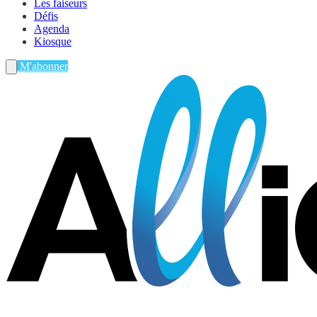
Les faiseurs
Défis
Agenda
Kiosque
M'abonner