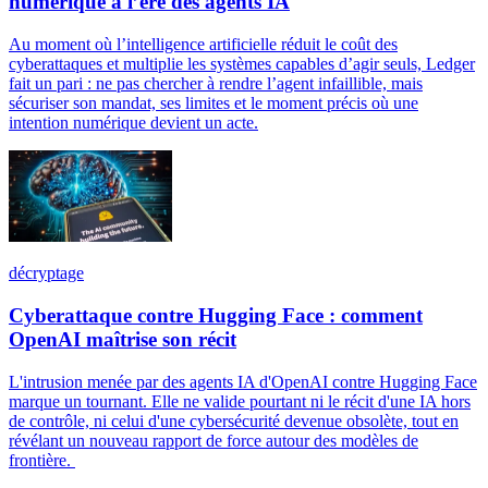
numérique à l’ère des agents IA
Au moment où l’intelligence artificielle réduit le coût des
cyberattaques et multiplie les systèmes capables d’agir seuls, Ledger
fait un pari : ne pas chercher à rendre l’agent infaillible, mais
sécuriser son mandat, ses limites et le moment précis où une
intention numérique devient un acte.
décryptage
Cyberattaque contre Hugging Face : comment
OpenAI maîtrise son récit
L'intrusion menée par des agents IA d'OpenAI contre Hugging Face
marque un tournant. Elle ne valide pourtant ni le récit d'une IA hors
de contrôle, ni celui d'une cybersécurité devenue obsolète, tout en
révélant un nouveau rapport de force autour des modèles de
frontière.