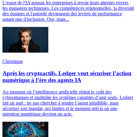
L'essor de l'IA pousse les entreprises à revoir leurs attentes envers
les managers techniques. Les compétences relationnelles, la diversité
des équipes et l'autorité deviennent des leviers de performance
autant que d'inclusion. Oui, mais...
Chronique
Après les cryptoactifs, Ledger veut sécuriser l’action
numérique à l’ère des agents IA
Au moment où l’intelligence artificielle réduit le coût des
cyberattaques et multiplie les systèmes capables d’agir seuls, Ledger
fait un pari : ne pas chercher à rendre l’agent infaillible, mais
sécuriser son mandat, ses limites et le moment précis où une
intention numérique devient un acte.