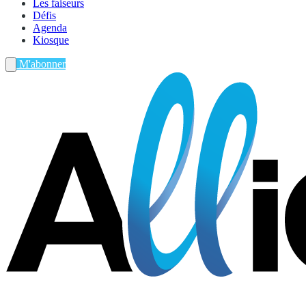
Les faiseurs
Défis
Agenda
Kiosque
M'abonner