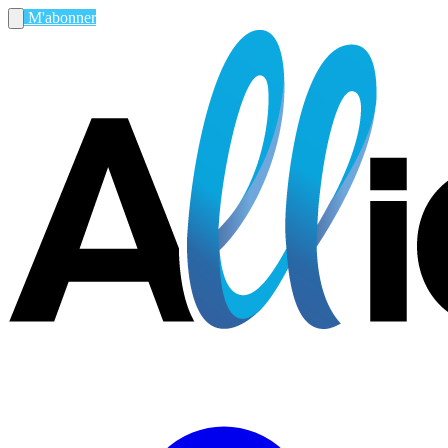
M'abonner