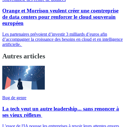
Orange et Morrison veulent créer une coentreprise
de data centers pour renforcer le cloud souverain
européen
Les partenaires prévoient d’investir 3 milliards d’euros afin
d’accompagner la croissance des besoins en cloud et en intelligence
artificielle.
Autres articles
Bug de genre
La tech veut un autre leadership... sans renoncer à
ses vieux réflexes
L'essor de l'IA pousse les entreprises à revoir leurs attentes envers