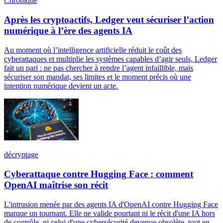
Chronique
Après les cryptoactifs, Ledger veut sécuriser l’action
numérique à l’ère des agents IA
Au moment où l’intelligence artificielle réduit le coût des
cyberattaques et multiplie les systèmes capables d’agir seuls, Ledger
fait un pari : ne pas chercher à rendre l’agent infaillible, mais
sécuriser son mandat, ses limites et le moment précis où une
intention numérique devient un acte.
décryptage
Cyberattaque contre Hugging Face : comment
OpenAI maîtrise son récit
L'intrusion menée par des agents IA d'OpenAI contre Hugging Face
marque un tournant. Elle ne valide pourtant ni le récit d'une IA hors
de contrôle, ni celui d'une cybersécurité devenue obsolète, tout en