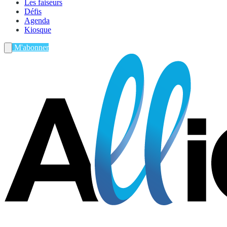
Les faiseurs
Défis
Agenda
Kiosque
M'abonner