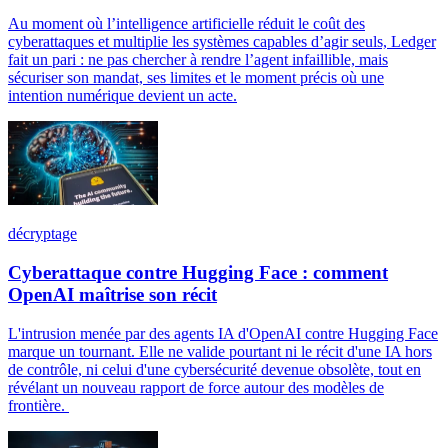
Au moment où l’intelligence artificielle réduit le coût des
cyberattaques et multiplie les systèmes capables d’agir seuls, Ledger
fait un pari : ne pas chercher à rendre l’agent infaillible, mais
sécuriser son mandat, ses limites et le moment précis où une
intention numérique devient un acte.
décryptage
Cyberattaque contre Hugging Face : comment
OpenAI maîtrise son récit
L'intrusion menée par des agents IA d'OpenAI contre Hugging Face
marque un tournant. Elle ne valide pourtant ni le récit d'une IA hors
de contrôle, ni celui d'une cybersécurité devenue obsolète, tout en
révélant un nouveau rapport de force autour des modèles de
frontière.