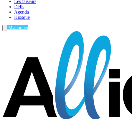
Les faiseurs
Défis
Agenda
Kiosque
M'abonner