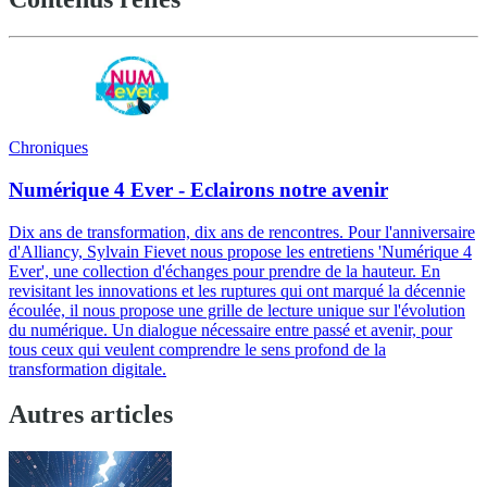
Chroniques
Numérique 4 Ever - Eclairons notre avenir
Dix ans de transformation, dix ans de rencontres. Pour l'anniversaire
d'Alliancy, Sylvain Fievet nous propose les entretiens 'Numérique 4
Ever', une collection d'échanges pour prendre de la hauteur. En
revisitant les innovations et les ruptures qui ont marqué la décennie
écoulée, il nous propose une grille de lecture unique sur l'évolution
du numérique. Un dialogue nécessaire entre passé et avenir, pour
tous ceux qui veulent comprendre le sens profond de la
transformation digitale.
Autres articles