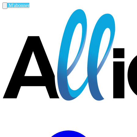
M'abonner