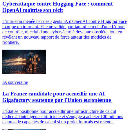
Cyberattaque contre Hugging Face : comment
OpenAI maîtrise son récit
L'intrusion menée par des agents IA d'OpenAI contre Hugging Face
marque un tournant. Elle ne valide pourtant ni le récit d'une IA hors
de contrôle, ni celui d'une cybersécurité devenue obsolète, tout en
révélant un nouveau rapport de force autour des modèles de
frontière.
IA souveraine
La France candidate pour accueillir une AI
Gigafactory soutenue par l'Union européenne
L'État se positionne pour accueillir une infrastructure de calcul
dédiée à l'intelligence artificielle et s'engage à acheter 100 millions
d'euros de capacités de calcul si un projet français est retenu.