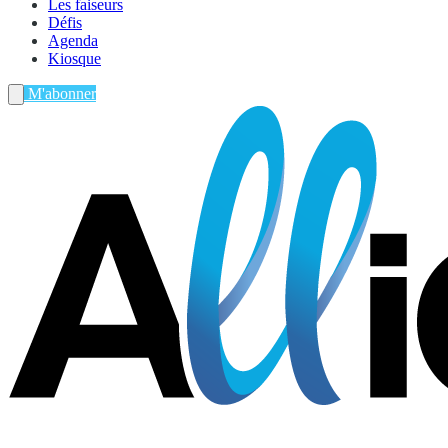
Les faiseurs
Défis
Agenda
Kiosque
M'abonner