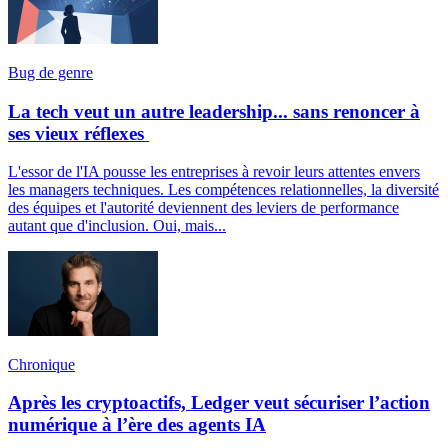
Bug de genre
La tech veut un autre leadership... sans renoncer à
ses vieux réflexes
L'essor de l'IA pousse les entreprises à revoir leurs attentes envers
les managers techniques. Les compétences relationnelles, la diversité
des équipes et l'autorité deviennent des leviers de performance
autant que d'inclusion. Oui, mais...
Chronique
Après les cryptoactifs, Ledger veut sécuriser l’action
numérique à l’ère des agents IA