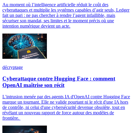
Au moment où l’intelligence artificielle réduit le coût des
cyberattaques et multiplie les systèmes capables d’agir seuls, Ledger
fait un pari : ne pas chercher à rendre l’agent infaillible, mais
sécuriser son mandat, ses limites et le moment précis où une
intention numérique devient un acte.
décryptage
Cyberattaque contre Hugging Face : comment
OpenAI maîtrise son récit
L'intrusion menée par des agents IA d'OpenAI contre Hugging Face
marque un tournant. Elle ne valide pourtant ni le récit d'une IA hors
de contrôle, ni celui d'une cybersécurité devenue obsolète, tout en
révélant un nouveau rapport de force autour des modèles de
frontière.