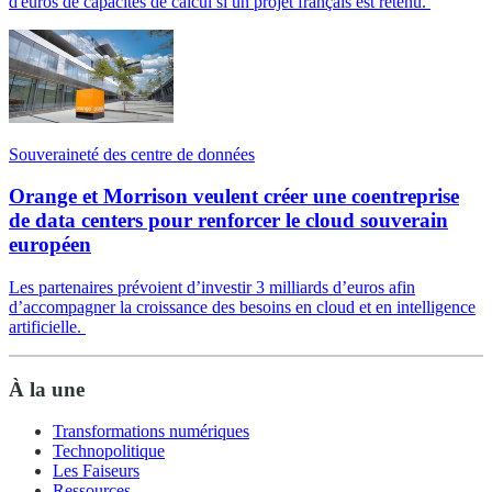
d'euros de capacités de calcul si un projet français est retenu.
Souveraineté des centre de données
Orange et Morrison veulent créer une coentreprise
de data centers pour renforcer le cloud souverain
européen
Les partenaires prévoient d’investir 3 milliards d’euros afin
d’accompagner la croissance des besoins en cloud et en intelligence
artificielle.
À la une
Transformations numériques
Technopolitique
Les Faiseurs
Ressources