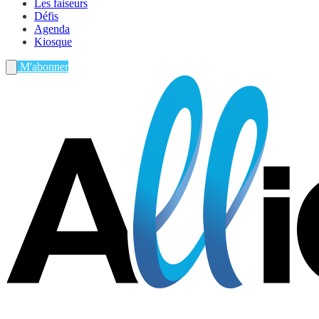
Les faiseurs
Défis
Agenda
Kiosque
M'abonner