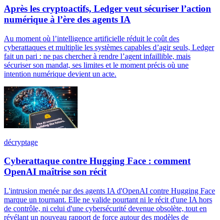
Après les cryptoactifs, Ledger veut sécuriser l’action
numérique à l’ère des agents IA
Au moment où l’intelligence artificielle réduit le coût des
cyberattaques et multiplie les systèmes capables d’agir seuls, Ledger
fait un pari : ne pas chercher à rendre l’agent infaillible, mais
sécuriser son mandat, ses limites et le moment précis où une
intention numérique devient un acte.
décryptage
Cyberattaque contre Hugging Face : comment
OpenAI maîtrise son récit
L'intrusion menée par des agents IA d'OpenAI contre Hugging Face
marque un tournant. Elle ne valide pourtant ni le récit d'une IA hors
de contrôle, ni celui d'une cybersécurité devenue obsolète, tout en
révélant un nouveau rapport de force autour des modèles de