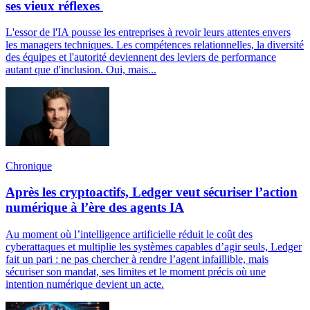
ses vieux réflexes
L'essor de l'IA pousse les entreprises à revoir leurs attentes envers
les managers techniques. Les compétences relationnelles, la diversité
des équipes et l'autorité deviennent des leviers de performance
autant que d'inclusion. Oui, mais...
Chronique
Après les cryptoactifs, Ledger veut sécuriser l’action
numérique à l’ère des agents IA
Au moment où l’intelligence artificielle réduit le coût des
cyberattaques et multiplie les systèmes capables d’agir seuls, Ledger
fait un pari : ne pas chercher à rendre l’agent infaillible, mais
sécuriser son mandat, ses limites et le moment précis où une
intention numérique devient un acte.