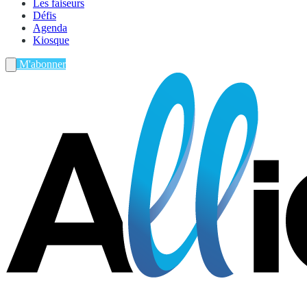
Les faiseurs
Défis
Agenda
Kiosque
M'abonner