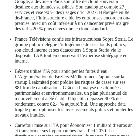
Google, a dévoilé à Paris son offre de cloud souverain
destinée aux données sensibles. Son catalogue compte 27
services et vise 90 % des usages d’ici 2027. Hébergée en Île-
de-France, l’infrastructure cible les entreprises encore en on-
premise, avec un coût inférieur à un datacenter privé malgré
des tarifs 20 % plus élevés que le cloud standard.
France Télévisions confie ses infrastructuresà Sopra Steria. Le
groupe public délégue l’infogérance de ses clouds publics,
son cloud interne et ses datacenters à Sopra Steria via le
dispositif TAP, tout en conservant l’expertise stratégique en
interne.
Béziers utilise l’IA pour anticiper les fuites d’eau.
L’Agglomération de Béziers Méditerranée s’appuie sur la
startup Leakmited pour prédire les risques de casse sur ses
881 km de canalisations. Grâce à l’analyse des données
patrimoniales et environnementales, un plan pluriannuel de
renouvellement a été établi. Objectif : dépasser 90 % de
rendement, contre 82,4 % aujourd’hui. Une approche data
frugale pour optimiser les investissements publics et limiter les
travaux inutiles.
Carrefour mise sur l’IA pour économiser 1 milliard d’euros an
et transformer ses hypermarchés frais d’ici 2030. Le