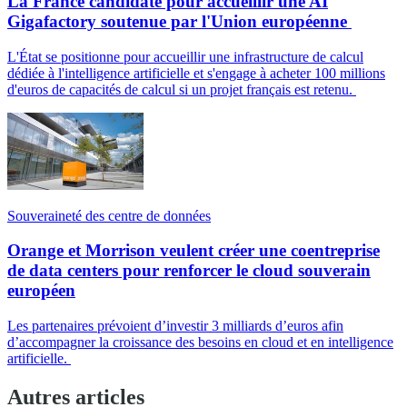
La France candidate pour accueillir une AI
Gigafactory soutenue par l'Union européenne
L'État se positionne pour accueillir une infrastructure de calcul
dédiée à l'intelligence artificielle et s'engage à acheter 100 millions
d'euros de capacités de calcul si un projet français est retenu.
Souveraineté des centre de données
Orange et Morrison veulent créer une coentreprise
de data centers pour renforcer le cloud souverain
européen
Les partenaires prévoient d’investir 3 milliards d’euros afin
d’accompagner la croissance des besoins en cloud et en intelligence
artificielle.
Autres articles