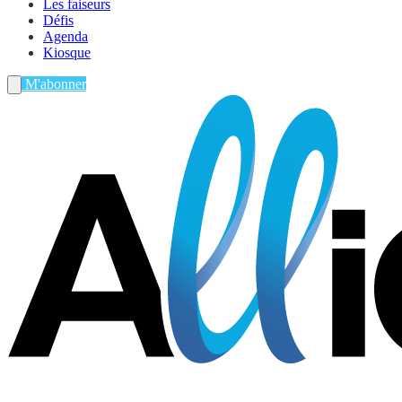
Les faiseurs
Défis
Agenda
Kiosque
M'abonner