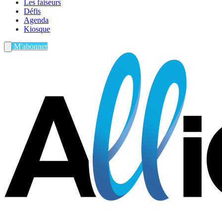
Les faiseurs
Défis
Agenda
Kiosque
M'abonner