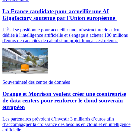
La France candidate pour accueillir une AI
Gigafactory soutenue par l'Union européenne
L'État se positionne pour accueillir une infrastructure de calcul
dédiée à l'intelligence artificielle et s'engage à acheter 100 millions
d'euros de capacités de calcul si un projet français est retenu.
Souveraineté des centre de données
Orange et Morrison veulent créer une coentreprise
de data centers pour renforcer le cloud souverain
européen
Les partenaires prévoient d’investir 3 milliards d’euros afin
d’accompagner la croissance des besoins en cloud et en intelligence
artificielle.