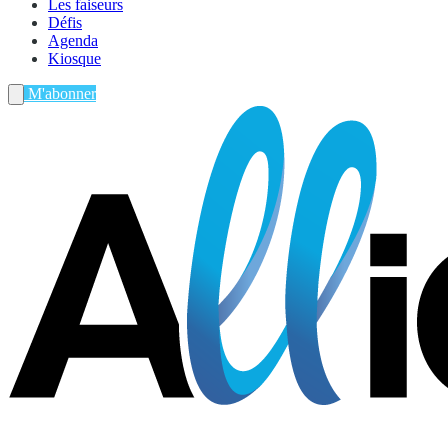
Les faiseurs
Défis
Agenda
Kiosque
M'abonner