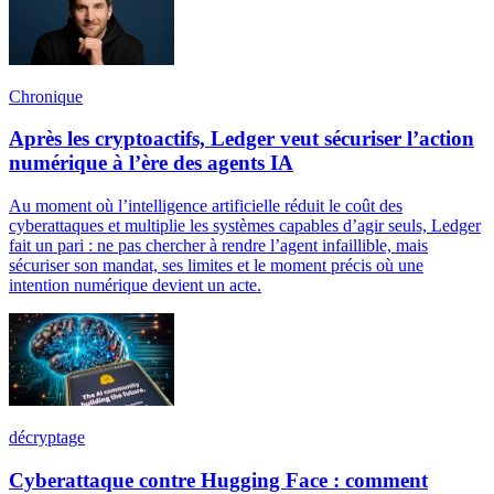
Chronique
Après les cryptoactifs, Ledger veut sécuriser l’action
numérique à l’ère des agents IA
Au moment où l’intelligence artificielle réduit le coût des
cyberattaques et multiplie les systèmes capables d’agir seuls, Ledger
fait un pari : ne pas chercher à rendre l’agent infaillible, mais
sécuriser son mandat, ses limites et le moment précis où une
intention numérique devient un acte.
décryptage
Cyberattaque contre Hugging Face : comment