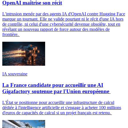
OpenAI maîtrise son récit
L'intrusion menée par des agents IA d'OpenAI contre Hugging Face
marque un tournant. Elle ne valide pourtant ni le récit d'une IA hors
de contrôle, ni celui d'une cybersécurité devenue obsolète, tout en
révélant un nouveau rapport de force autour des modèles de
frontière.
IA souveraine
La France candidate pour accueillir une AI
Gigafactory soutenue par l'Union européenne
L'État se positionne pour accueillir une infrastructure de calcul
dédiée à l'intelligence artificielle et s'engage à acheter 100 millions
d'euros de capacités de calcul si un projet français est retenu.