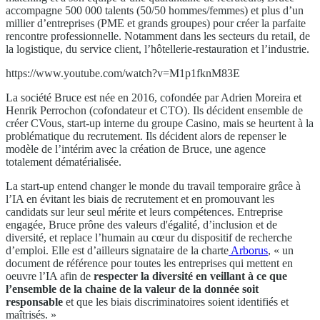
accompagne 500 000 talents (50/50 hommes/femmes) et plus d’un
millier d’entreprises (PME et grands groupes) pour créer la parfaite
rencontre professionnelle. Notamment dans les secteurs du retail, de
la logistique, du service client, l’hôtellerie-restauration et l’industrie.
https://www.youtube.com/watch?v=M1p1fknM83E
La société Bruce est née en 2016, cofondée par Adrien Moreira et
Henrik Perrochon (cofondateur et CTO). Ils décident ensemble de
créer CVous, start-up interne du groupe Casino, mais se heurtent à la
problématique du recrutement. Ils décident alors de repenser le
modèle de l’intérim avec la création de Bruce, une agence
totalement dématérialisée.
La start-up entend changer le monde du travail temporaire grâce à
l’IA en évitant les biais de recrutement et en promouvant les
candidats sur leur seul mérite et leurs compétences. Entreprise
engagée, Bruce prône des valeurs d'égalité, d’inclusion et de
diversité, et replace l’humain au cœur du dispositif de recherche
d’emploi. Elle est d’ailleurs signataire de la charte
Arborus
, « un
document de référence pour toutes les entreprises qui mettent en
oeuvre l’IA afin de
respecter la diversité en veillant à ce que
l’ensemble de la chaine de la valeur de la donnée soit
responsable
et que les biais discriminatoires soient identifiés et
maîtrisés. »