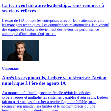
La tech veut un autre leadership... sans renoncer à
ses vieux réflexes
L'essor de l'IA pousse les entreprises à revoir leurs attentes envers
les managers techniques. Les compétences relationnelles, la diversité
des équipes et l'autorité deviennent des leviers de performance
autant que d'inclusion. Oui, mais...
Chronique
Après les cryptoactifs, Ledger veut sécuriser l’action
numérique à l’ère des agents IA
Au moment où l’intelligence artificielle réduit le coût des
cyberattaques et multiplie les systèmes capables d’agir seuls, Ledger
fait un pari : ne pas chercher à rendre l’agent infaillible, mais
sécuriser son mandat, ses limites et le moment précis où une
intention numérique devient un acte.