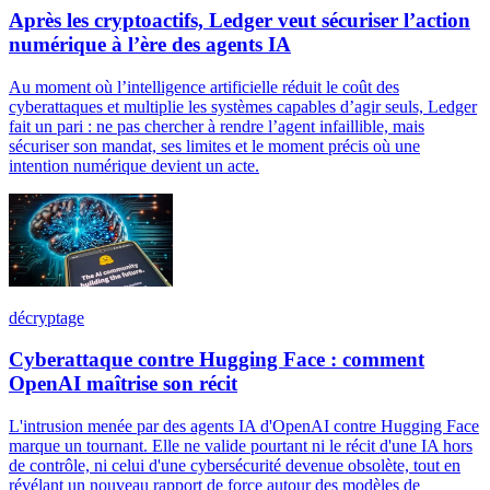
Après les cryptoactifs, Ledger veut sécuriser l’action
numérique à l’ère des agents IA
Au moment où l’intelligence artificielle réduit le coût des
cyberattaques et multiplie les systèmes capables d’agir seuls, Ledger
fait un pari : ne pas chercher à rendre l’agent infaillible, mais
sécuriser son mandat, ses limites et le moment précis où une
intention numérique devient un acte.
décryptage
Cyberattaque contre Hugging Face : comment
OpenAI maîtrise son récit
L'intrusion menée par des agents IA d'OpenAI contre Hugging Face
marque un tournant. Elle ne valide pourtant ni le récit d'une IA hors
de contrôle, ni celui d'une cybersécurité devenue obsolète, tout en
révélant un nouveau rapport de force autour des modèles de