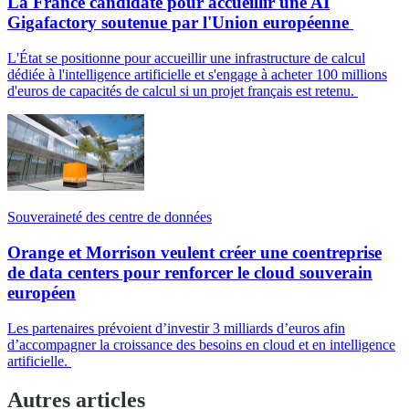
La France candidate pour accueillir une AI
Gigafactory soutenue par l'Union européenne
L'État se positionne pour accueillir une infrastructure de calcul
dédiée à l'intelligence artificielle et s'engage à acheter 100 millions
d'euros de capacités de calcul si un projet français est retenu.
Souveraineté des centre de données
Orange et Morrison veulent créer une coentreprise
de data centers pour renforcer le cloud souverain
européen
Les partenaires prévoient d’investir 3 milliards d’euros afin
d’accompagner la croissance des besoins en cloud et en intelligence
artificielle.
Autres articles