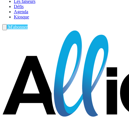
Les faiseurs
Défis
Agenda
Kiosque
M'abonner