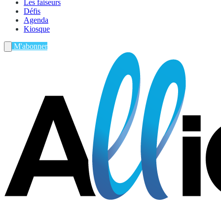
Les faiseurs
Défis
Agenda
Kiosque
M'abonner