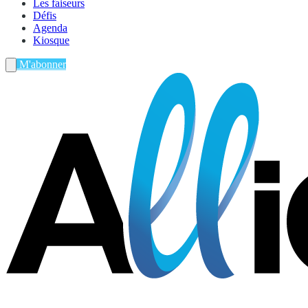
Les faiseurs
Défis
Agenda
Kiosque
M'abonner