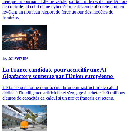
marque un tournant. Elle ne valide pourtant ni le récit d'une IA hors
de contrôle, ni celui d'une cybersécurité devenue obsolète, tout en
révélant un nouveau rapport de force autour des modèles de
frontière.
IA souveraine
La France candidate pour accueillir une AI
Gigafactory soutenue par l'Union européenne
L'État se positionne pour accueillir une infrastructure de calcul
dédiée à l'intelligence artificielle et s'engage à acheter 100 millions
d'euros de capacités de calcul si un projet français est retenu.