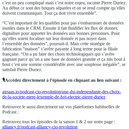
c’est un peu compliqué mais c’est notre enjeu, raconte Pierre Duriez.
Au début ce sont des briques séparées et on se rend compte qu’elles
doivent communiquer. Tout ça doit vivre ensemble”.
“C’est important de les qualifier pour pas s'embarrasser de données
inutiles dans le CRM. Ensuite il fait fluidifier les flux de donner,
digitaliser pour apporter les données aux bonnes personnes. Pour
qu’elles soient focaliser sur leur donnée et pas noyer dans
l’ensemble des données”, poursuit-il. Mais cette stratégie de
fabrication “maison” s’avère payante à long terme pour la filiale
française. “On a pu faire des choix technologiques qui s’avère
gagnant parce qu’on a une base de données gratuite et ça mis bout à
bout c’est une somme considérable avec une souplesse inégalée”, se
satisfait Pierre Duriez.
🎙Accédez directement à l’épisode en cliquant au lien suivant :
airsaas.io/podcast-cio-revolution/une-dsi-independante-des-choix-
de-la-societe-mere-lexemple-de-fuji-electric-pierre-duriez
Retrouvez le aussi directement sur vos plateformes habituelles de
Podcast :
Retrouvez tous les épisodes de la saison 1 & 2 sur notre page :
alliancy.fr/podcast-alliancy-cio-revolution