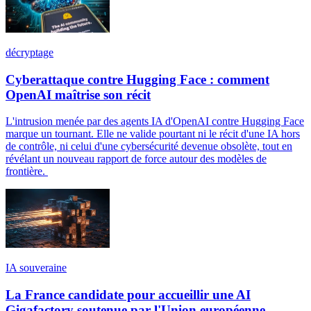
décryptage
Cyberattaque contre Hugging Face : comment
OpenAI maîtrise son récit
L'intrusion menée par des agents IA d'OpenAI contre Hugging Face
marque un tournant. Elle ne valide pourtant ni le récit d'une IA hors
de contrôle, ni celui d'une cybersécurité devenue obsolète, tout en
révélant un nouveau rapport de force autour des modèles de
frontière.
IA souveraine
La France candidate pour accueillir une AI
Gigafactory soutenue par l'Union européenne