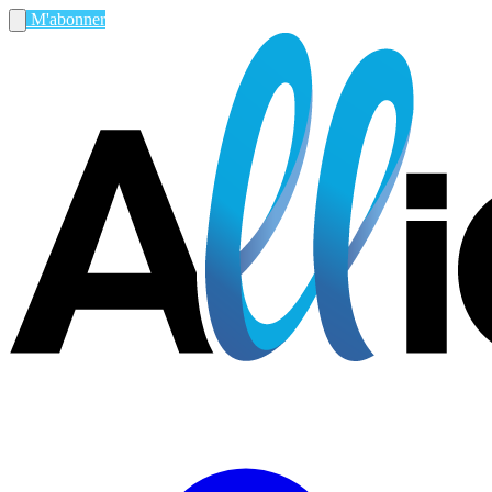
M'abonner