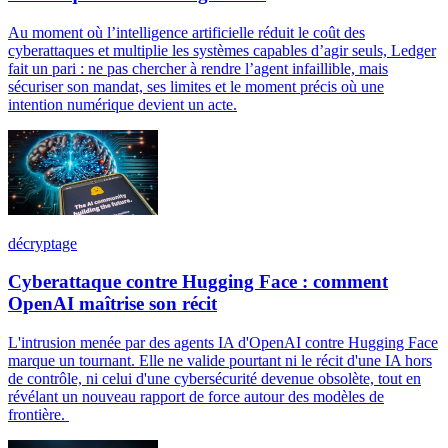
Au moment où l’intelligence artificielle réduit le coût des
cyberattaques et multiplie les systèmes capables d’agir seuls, Ledger
fait un pari : ne pas chercher à rendre l’agent infaillible, mais
sécuriser son mandat, ses limites et le moment précis où une
intention numérique devient un acte.
décryptage
Cyberattaque contre Hugging Face : comment
OpenAI maîtrise son récit
L'intrusion menée par des agents IA d'OpenAI contre Hugging Face
marque un tournant. Elle ne valide pourtant ni le récit d'une IA hors
de contrôle, ni celui d'une cybersécurité devenue obsolète, tout en
révélant un nouveau rapport de force autour des modèles de
frontière.