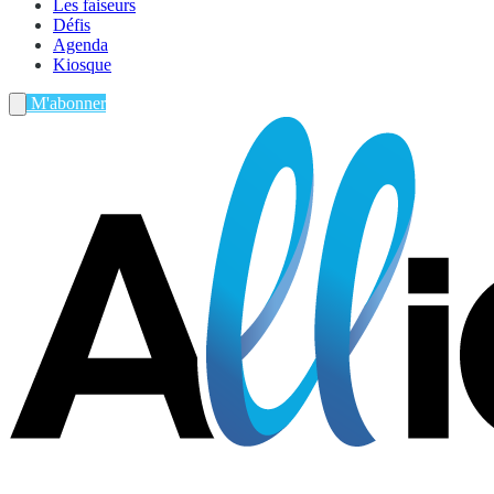
Les faiseurs
Défis
Agenda
Kiosque
M'abonner