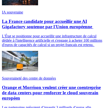
IA souveraine
La France candidate pour accueillir une AI
Gigafactory soutenue par l'Union européenne
L'État se positionne pour accueillir une infrastructure de calcul
dédiée à l'intelligence artificielle et s'engage à acheter 100 millions
d'euros de capacités de calcul si un projet français est retenu.
Souveraineté des centre de données
Orange et Morrison veulent créer une coentreprise
de data centers pour renforcer le cloud souverain
européen
Les partenaires prévoient d’investir 3 milliards d’euros afin