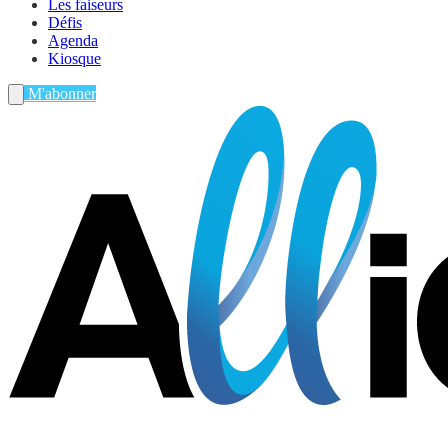
Les faiseurs
Défis
Agenda
Kiosque
M'abonner