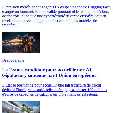
L'intrusion menée par des agents IA d'OpenAI contre Hugging Face
marque un tournant. Elle ne valide pourtant ni le récit d'une IA hors
de contrôle, ni celui d'une cybersécurité devenue obsolète, tout en
révélant un nouveau rapport de force autour des modèles de
frontière.
IA souveraine
La France candidate pour accueillir une AI
Gigafactory soutenue par l'Union européenne
L'État se positionne pour accueillir une infrastructure de calcul
dédiée à l'intelligence artificielle et s'engage à acheter 100 millions
d'euros de capacités de calcul si un projet français est retenu.