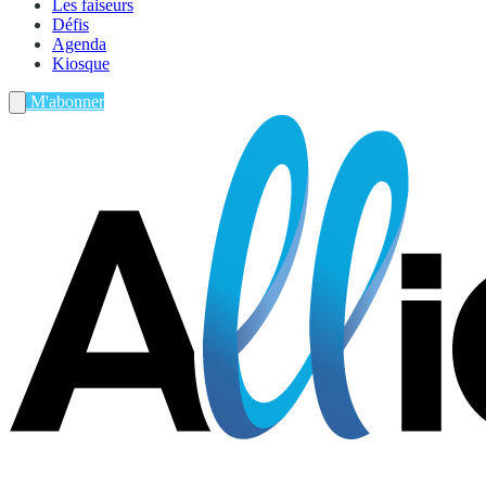
Les faiseurs
Défis
Agenda
Kiosque
M'abonner