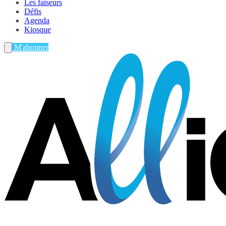
Les faiseurs
Défis
Agenda
Kiosque
M'abonner