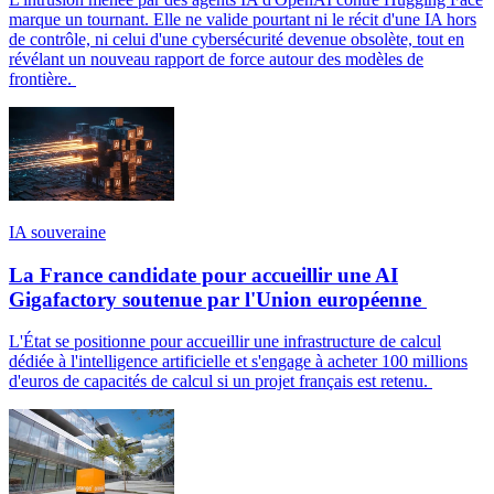
marque un tournant. Elle ne valide pourtant ni le récit d'une IA hors
de contrôle, ni celui d'une cybersécurité devenue obsolète, tout en
révélant un nouveau rapport de force autour des modèles de
frontière.
IA souveraine
La France candidate pour accueillir une AI
Gigafactory soutenue par l'Union européenne
L'État se positionne pour accueillir une infrastructure de calcul
dédiée à l'intelligence artificielle et s'engage à acheter 100 millions
d'euros de capacités de calcul si un projet français est retenu.