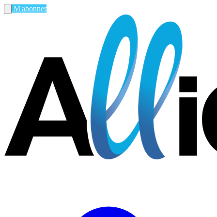
M'abonner