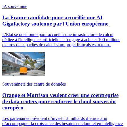
IA souveraine
La France candidate pour accueillir une AI
Gigafactory soutenue par l'Union européenne
L'État se positionne pour accueillir une infrastructure de calcul
dédiée à l'intelligence artificielle et s'engage à acheter 100 millions
d'euros de capacités de calcul si un projet français est retenu.
Souveraineté des centre de données
Orange et Morrison veulent créer une coentreprise
de data centers pour renforcer le cloud souverain
européen
Les partenaires prévoient d’investir 3 milliards d’euros afin
d’accompagner la croissance des besoins en cloud et en intelligence