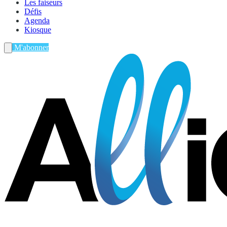
Les faiseurs
Défis
Agenda
Kiosque
M'abonner