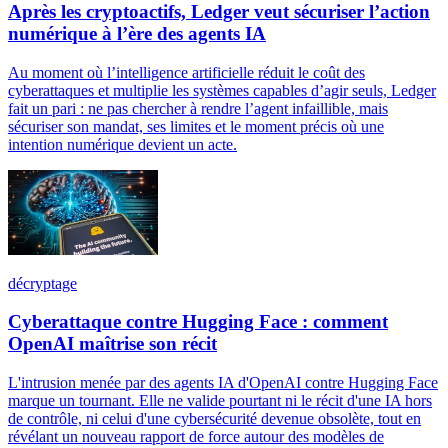
Après les cryptoactifs, Ledger veut sécuriser l’action
numérique à l’ère des agents IA
Au moment où l’intelligence artificielle réduit le coût des
cyberattaques et multiplie les systèmes capables d’agir seuls, Ledger
fait un pari : ne pas chercher à rendre l’agent infaillible, mais
sécuriser son mandat, ses limites et le moment précis où une
intention numérique devient un acte.
décryptage
Cyberattaque contre Hugging Face : comment
OpenAI maîtrise son récit
L'intrusion menée par des agents IA d'OpenAI contre Hugging Face
marque un tournant. Elle ne valide pourtant ni le récit d'une IA hors
de contrôle, ni celui d'une cybersécurité devenue obsolète, tout en
révélant un nouveau rapport de force autour des modèles de