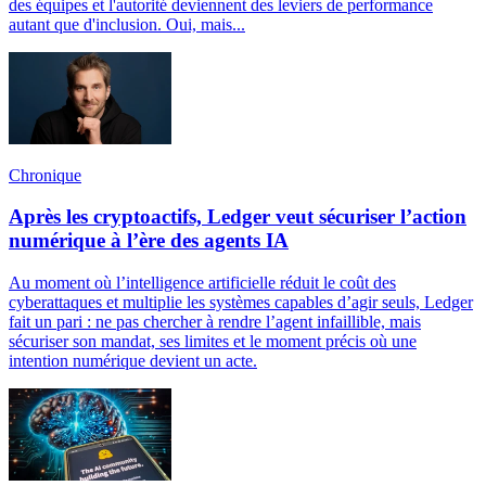
des équipes et l'autorité deviennent des leviers de performance
autant que d'inclusion. Oui, mais...
Chronique
Après les cryptoactifs, Ledger veut sécuriser l’action
numérique à l’ère des agents IA
Au moment où l’intelligence artificielle réduit le coût des
cyberattaques et multiplie les systèmes capables d’agir seuls, Ledger
fait un pari : ne pas chercher à rendre l’agent infaillible, mais
sécuriser son mandat, ses limites et le moment précis où une
intention numérique devient un acte.