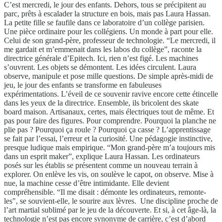
C’est mercredi, le jour des enfants. Dehors, tous se précipitent au
parc, prêts à escalader la structure en bois, mais pas Laura Hassan.
La petite fille se faufile dans ce laboratoire d’un collège parisien.
Une pièce ordinaire pour les collégiens. Un monde à part pour elle.
Celui de son grand-père, professeur de technologie. “Le mercredi, il
me gardait et m’emmenait dans les labos du collège”, raconte la
directrice générale d’Epitech. Ici, rien n’est figé. Les machines
s’ouvrent. Les objets se démontent. Les idées circulent. Laura
observe, manipule et pose mille questions. De simple après-midi de
jeu, le jour des enfants se transforme en fabuleuses
expérimentations. L’éveil de ce souvenir ravive encore cette étincelle
dans les yeux de la directrice. Ensemble, ils bricolent des skate
board maison. Artisanaux, certes, mais électriques tout de même. Et
pas pour faire des figures. Pour comprendre. Pourquoi la planche ne
plie pas ? Pourquoi ça roule ? Pourquoi ça casse ? L’apprentissage
se fait par l’essai, l’erreur et la curiosité. Une pédagogie instinctive,
presque ludique mais empirique. “Mon grand-père m’a toujours mis
dans un esprit maker”, explique Laura Hassan. Les ordinateurs
posés sur les établis se présentent comme un nouveau terrain à
explorer. On enlève les vis, on soulève le capot, on observe. Mise à
nue, la machine cesse d’être intimidante. Elle devient
compréhensible. “Il me disait : démonte les ordinateurs, remonte-
les", se souvient-elle, le sourire aux lèvres. Une discipline proche de
l’art martial sublimé par le jeu de la découverte. Et si
,
à cet âge-là, la
technologie n’est pas encore synonyme de carrière, c’est d’abord