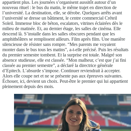
appartient plus. Les journées s’organisent aussitôt autour d’un
nouveau rituel : le bus du matin, le même trajet en direction de
l’université. La destination, elle, se dérobe. Quelques arrêts avant
l’université se dresse un bâtiment, le centre commercial Créteil
Soleil. Immense bloc de béton, escalators, vitrines éclairées dès le
milieu de matinée. Et, au dernier étage, les salles de cinéma. Elle
descend là. S’installe dans les salles obscures pendant que les
amphithéâtres se remplissent ailleurs. Film après film. Une manière
silencieuse de résister sans rompre. “Mes parents me voyaient
monter dans le bus tous les matins”, a-t-elle précisé. Puis les résultats
du premier semestre tombent. Et la surprise est totale. Malgré son
absence studieuse, elle est classée. “Mon malheur, c’est que j’ai fini
classée au premier semestre”, a déclaré la directrice générale
d’Epitech. L’absurde s’impose. Continuer reviendrait à accepter.
Alors elle coupe net et ne se présente pas aux épreuves suivantes.
Échouer, ici, devient un choix. Peut-être le premier qui lui appartient
pleinement depuis des mois.