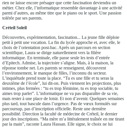
rien ne laisse encore présager que cette fascination deviendra un
métier. Chez elle, l’informatique ressemble davantage à une activité
parmi d’autres, au même titre que le piano ou le sport. Une passion
tolérée par ses parents.
Créteil Soleil
Découvertes, expérimentation, fascination... La jeune fille déploie
petit à petit une vocation. La fin du lycée approche et, avec elle, le
choix de l’orientation post-bac. Après un parcours en section
scientifique, Laura se dirige naturellement vers la filière
informatique. En terminale, elle passe seule les tests d’entrée
d’Epitech. Admise, la trajectoire s’aligne. Mais
,
à la maison, la
réponse tombe net. Les parents se renseignent, découvrent
l’environnement, le manque de filles, l’inconnu du secteur.
L’inquiétude prend toute la place. “Tu es une fille et tu seras la
deuxième de l’école”, lui dit-on. Puis viennent les projections, plus
intimes, plus fermées : “tu es trop féminine, tu es trop sociable, tu
aimes trop parler”. L’informatique ne va pas disparaître de sa vie,
mais rester à une place de loisir. Et non d’avenir. Quelques semaines
plus tard, tout bascule dans l’urgence. Pas de vœux formulés sur
parcoursup, pas d’inscription officielle. Reste une dernière
possibilité. Direction la faculté de médecine de Créteil, le dernier
jour des inscriptions. “Ma mère m’a littéralement traînée en me tirant
par la main”, raconte Laura Hassan. Elle signe, le choix ne lui