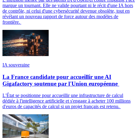
marque un tournant. Elle ne valide pourtant ni le récit d'une IA hors
de contrôle, ni celui d'une cybersécurité devenue obsolète, tout en
révélant un nouveau rapport de force autour des modèles de
frontière.
IA souveraine
La France candidate pour accueillir une AI
Gigafactory soutenue par l'Union européenne
L'État se positionne pour accueillir une infrastructure de calcul
dédiée à l'intelligence artificielle et s'engage à acheter 100 millions
d'euros de capacités de calcul si un projet français est retenu.