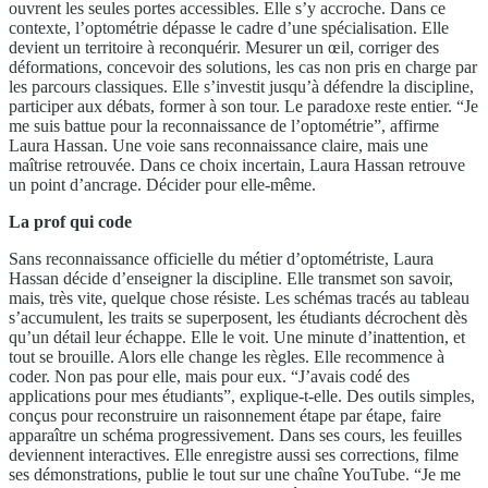
ouvrent les seules portes accessibles. Elle s’y accroche. Dans ce
contexte, l’optométrie dépasse le cadre d’une spécialisation. Elle
devient un territoire à reconquérir. Mesurer un œil, corriger des
déformations, concevoir des solutions, les cas non pris en charge par
les parcours classiques. Elle s’investit jusqu’à défendre la discipline,
participer aux débats, former à son tour. Le paradoxe reste entier. “Je
me suis battue pour la reconnaissance de l’optométrie”, affirme
Laura Hassan. Une voie sans reconnaissance claire, mais une
maîtrise retrouvée. Dans ce choix incertain, Laura Hassan retrouve
un point d’ancrage. Décider pour elle-même.
La prof qui code
Sans reconnaissance officielle du métier d’optométriste, Laura
Hassan décide d’enseigner la discipline. Elle transmet son savoir,
mais, très vite, quelque chose résiste. Les schémas tracés au tableau
s’accumulent, les traits se superposent, les étudiants décrochent dès
qu’un détail leur échappe. Elle le voit. Une minute d’inattention, et
tout se brouille. Alors elle change les règles. Elle recommence à
coder. Non pas pour elle, mais pour eux. “J’avais codé des
applications pour mes étudiants”, explique-t-elle. Des outils simples,
conçus pour reconstruire un raisonnement étape par étape, faire
apparaître un schéma progressivement. Dans ses cours, les feuilles
deviennent interactives. Elle enregistre aussi ses corrections, filme
ses démonstrations, publie le tout sur une chaîne YouTube. “Je me