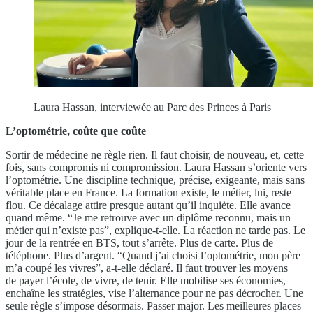
Laura Hassan, interviewée au Parc des Princes à Paris
L’optométrie, coûte que coûte
Sortir de médecine ne règle rien. Il faut choisir, de nouveau, et, cette
fois, sans compromis ni compromission. Laura Hassan s’oriente vers
l’optométrie. Une discipline technique, précise, exigeante, mais sans
véritable place en France. La formation existe, le métier, lui, reste
flou. Ce décalage attire presque autant qu’il inquiète. Elle avance
quand même. “Je me retrouve avec un diplôme reconnu, mais un
métier qui n’existe pas”, explique-t-elle. La réaction ne tarde pas. Le
jour de la rentrée en BTS, tout s’arrête. Plus de carte. Plus de
téléphone. Plus d’argent. “Quand j’ai choisi l’optométrie, mon père
m’a coupé les vivres”, a-t-elle déclaré. Il faut trouver les moyens
de payer l’école, de vivre, de tenir. Elle mobilise ses économies,
enchaîne les stratégies, vise l’alternance pour ne pas décrocher. Une
seule règle s’impose désormais. Passer major. Les meilleures places