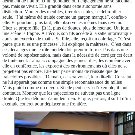
détriment de l’autre. D’un quotidien où l’engagement ne se racontait
pas, mais se vivait. Elle grandit dans cette autonomie sans
distinction. Monter des meubles, tirer des câbles, se débrouiller
seule. “J’ai même été traitée comme un garçon manqué”, confie-t-
elle. Et pourtant, plus tard, elle observe les mêmes biais revenir.
Chez sa propre fille. Et là, plus de doutes, plus de retenue. Un jour,
une scène la frappe. À l’école, son fils accède à la salle informatique
après un exercice de maths. Sa fille, elle, reçoit un coloriage. “C’est
parce que tu es une princesse”, lui explique la maîtresse. C’est dans
ces décalages que le rôle modèle doit prendre forme. Pas dans une
volonté de représentation, mais dans la nécessité de corriger cet écart
de traitement. Laura accompagne des jeunes filles, les emmène avec
elle en conférence, les expose à des environnements où elles ne se
projettent pas encore. Elle leur parle moins de réussite que de
trajectoires possibles. “Demain, ce sera vous”, leur dit-elle. Ce statut
ne lui apparaît pas comme une simple reconnaissance du milieu.
Mais plutôt comme un devoir. Si elle peut servir d’exemple, il faut
continuer. Montrer que les trajectoires ne suivent pas une ligne
droite. Que les détours n’annulent rien. Et que, parfois, il suffit d’un
exemple concret pour déplacer une frontière.