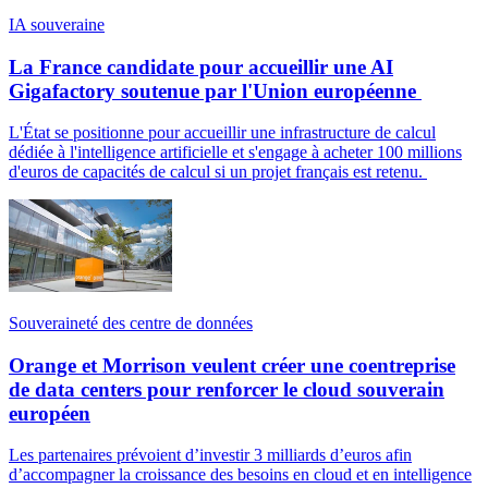
IA souveraine
La France candidate pour accueillir une AI
Gigafactory soutenue par l'Union européenne
L'État se positionne pour accueillir une infrastructure de calcul
dédiée à l'intelligence artificielle et s'engage à acheter 100 millions
d'euros de capacités de calcul si un projet français est retenu.
Souveraineté des centre de données
Orange et Morrison veulent créer une coentreprise
de data centers pour renforcer le cloud souverain
européen
Les partenaires prévoient d’investir 3 milliards d’euros afin
d’accompagner la croissance des besoins en cloud et en intelligence