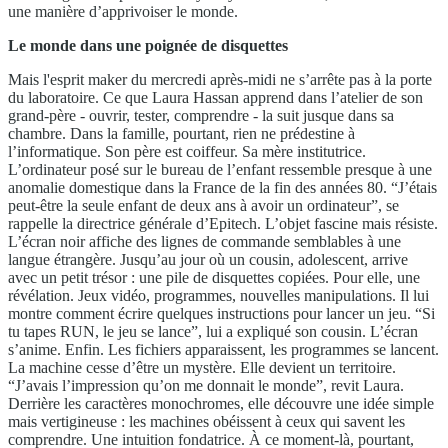
une manière d’apprivoiser le monde.
Le monde dans une poignée de disquettes
Mais l'esprit maker du mercredi après-midi ne s’arrête pas à la porte
du laboratoire. Ce que Laura Hassan apprend dans l’atelier de son
grand-père - ouvrir, tester, comprendre - la suit jusque dans sa
chambre. Dans la famille, pourtant, rien ne prédestine à
l’informatique. Son père est coiffeur. Sa mère institutrice.
L’ordinateur posé sur le bureau de l’enfant ressemble presque à une
anomalie domestique dans la France de la fin des années 80. “J’étais
peut-être la seule enfant de deux ans à avoir un ordinateur”, se
rappelle la directrice générale d’Epitech. L’objet fascine mais résiste.
L’écran noir affiche des lignes de commande semblables à une
langue étrangère. Jusqu’au jour où un cousin
,
adolescent
,
arrive
avec un petit trésor : une pile de disquettes copiées. Pour elle, une
révélation. Jeux vidéo, programmes, nouvelles manipulations. Il lui
montre comment écrire quelques instructions pour lancer un jeu. “Si
tu tapes RUN, le jeu se lance”, lui a expliqué son cousin. L’écran
s’anime. Enfin. Les fichiers apparaissent, les programmes se lancent.
La machine cesse d’être un mystère. Elle devient un territoire.
“J’avais l’impression qu’on me donnait le monde”, revit Laura.
Derrière les caractères monochromes, elle découvre une idée simple
mais vertigineuse : les machines obéissent à ceux qui savent les
comprendre. Une intuition fondatrice. À ce moment-là, pourtant,