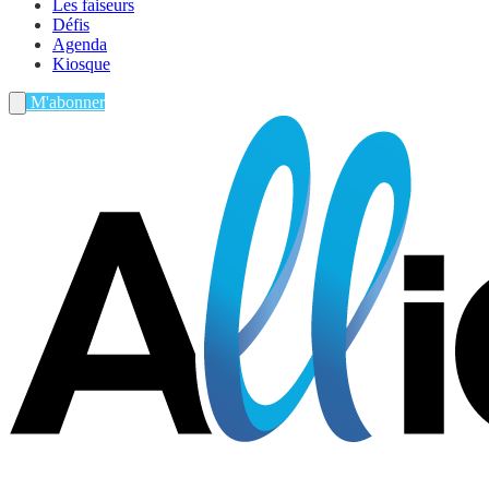
Les faiseurs
Défis
Agenda
Kiosque
M'abonner