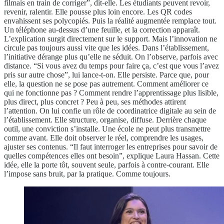
filmais en train de corriger”, dit-elle. Les étudiants peuvent revoir,
revenir, ralentir. Elle pousse plus loin encore. Les QR codes
envahissent ses polycopiés. Puis la réalité augmentée remplace tout.
Un téléphone au-dessus d’une feuille, et la correction apparaît.
L’explication surgit directement sur le support. Mais l’innovation ne
circule pas toujours aussi vite que les idées. Dans l’établissement,
l’initiative dérange plus qu’elle ne séduit. On l’observe, parfois avec
distance. “Si vous avez du temps pour faire ça, c’est que vous l’avez
pris sur autre chose”, lui lance-t-on. Elle persiste. Parce que
,
pour
elle, la question ne se pose pas autrement. Comment améliorer ce
qui ne fonctionne pas ? Comment rendre l’apprentissage plus lisible,
plus direct, plus concret ? Peu à peu, ses méthodes attirent
l’attention. On lui confie un rôle de coordinatrice digitale au sein de
l’établissement. Elle structure, organise, diffuse. Derrière chaque
outil, une conviction s’installe. Une école ne peut plus transmettre
comme avant. Elle doit observer le réel, comprendre les usages,
ajuster ses contenus. “Il faut interroger les entreprises pour savoir de
quelles compétences elles ont besoin”, explique Laura Hassan. Cette
idée, elle la porte tôt, souvent seule, parfois à contre-courant. Elle
l’impose sans bruit, par la pratique. Comme toujours.