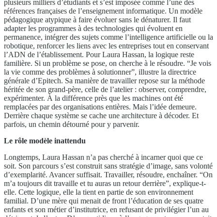
plusieurs milliers d’étudiants et s’est imposée comme l’une des
références françaises de l’enseignement informatique. Un modèle
pédagogique atypique à faire évoluer sans le dénaturer. Il faut
adapter les programmes à des technologies qui évoluent en
permanence, intégrer des sujets comme l’intelligence artificielle ou la
robotique, renforcer les liens avec les entreprises tout en conservant
l’ADN de l’établissement. Pour Laura Hassan, la logique reste
familière. Si un problème se pose, on cherche à le résoudre. “Je vois
la vie comme des problèmes à solutionner”, illustre la directrice
générale d’Epitech. Sa manière de travailler repose sur la méthode
héritée de son grand-père, celle de l’atelier : observer, comprendre,
expérimenter. À la différence près que les machines ont été
remplacées par des organisations entières. Mais l’idée demeure.
Derrière chaque système se cache une architecture à décoder. Et
parfois, un chemin détourné pour y parvenir.
Le rôle modèle inattendu
Longtemps, Laura Hassan n’a pas cherché à incarner quoi que ce
soit. Son parcours s’est construit sans stratégie d’image, sans volonté
d’exemplarité. Avancer suffisait. Travailler, résoudre, enchaîner. “On
m’a toujours dit travaille et tu auras un retour derrière”, explique-t-
elle. Cette logique, elle la tient en partie de son environnement
familial. D’une mère qui menait de front l’éducation de ses quatre
enfants et son métier d’institutrice, en refusant de privilégier l’un au