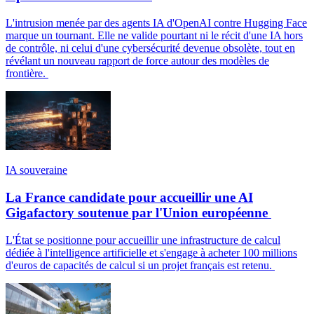
L'intrusion menée par des agents IA d'OpenAI contre Hugging Face
marque un tournant. Elle ne valide pourtant ni le récit d'une IA hors
de contrôle, ni celui d'une cybersécurité devenue obsolète, tout en
révélant un nouveau rapport de force autour des modèles de
frontière.
IA souveraine
La France candidate pour accueillir une AI
Gigafactory soutenue par l'Union européenne
L'État se positionne pour accueillir une infrastructure de calcul
dédiée à l'intelligence artificielle et s'engage à acheter 100 millions
d'euros de capacités de calcul si un projet français est retenu.