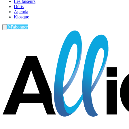
Les faiseurs
Défis
Agenda
Kiosque
M'abonner