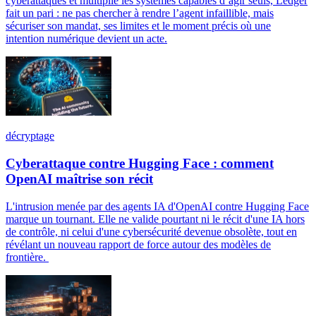
cyberattaques et multiplie les systèmes capables d’agir seuls, Ledger
fait un pari : ne pas chercher à rendre l’agent infaillible, mais
sécuriser son mandat, ses limites et le moment précis où une
intention numérique devient un acte.
décryptage
Cyberattaque contre Hugging Face : comment
OpenAI maîtrise son récit
L'intrusion menée par des agents IA d'OpenAI contre Hugging Face
marque un tournant. Elle ne valide pourtant ni le récit d'une IA hors
de contrôle, ni celui d'une cybersécurité devenue obsolète, tout en
révélant un nouveau rapport de force autour des modèles de
frontière.