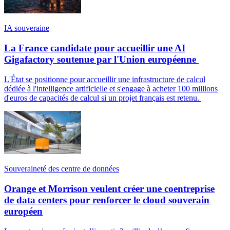
IA souveraine
La France candidate pour accueillir une AI
Gigafactory soutenue par l'Union européenne
L'État se positionne pour accueillir une infrastructure de calcul
dédiée à l'intelligence artificielle et s'engage à acheter 100 millions
d'euros de capacités de calcul si un projet français est retenu.
Souveraineté des centre de données
Orange et Morrison veulent créer une coentreprise
de data centers pour renforcer le cloud souverain
européen