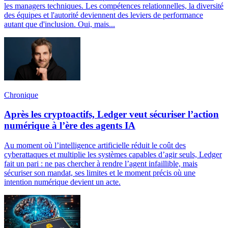
les managers techniques. Les compétences relationnelles, la diversité
des équipes et l'autorité deviennent des leviers de performance
autant que d'inclusion. Oui, mais...
Chronique
Après les cryptoactifs, Ledger veut sécuriser l’action
numérique à l’ère des agents IA
Au moment où l’intelligence artificielle réduit le coût des
cyberattaques et multiplie les systèmes capables d’agir seuls, Ledger
fait un pari : ne pas chercher à rendre l’agent infaillible, mais
sécuriser son mandat, ses limites et le moment précis où une
intention numérique devient un acte.