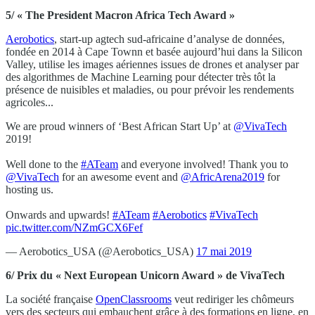
5/ « The President Macron Africa Tech Award »
Aerobotics
, start-up agtech sud-africaine d’analyse de données,
fondée en 2014 à Cape Townn et basée aujourd’hui dans la Silicon
Valley, utilise les images aériennes issues de drones et analyser par
des algorithmes de Machine Learning pour détecter très tôt la
présence de nuisibles et maladies, ou pour prévoir les rendements
agricoles...
We are proud winners of ‘Best African Start Up’ at
@VivaTech
2019!
Well done to the
#ATeam
and everyone involved! Thank you to
@VivaTech
for an awesome event and
@AfricArena2019
for
hosting us.
Onwards and upwards!
#ATeam
#Aerobotics
#VivaTech
pic.twitter.com/NZmGCX6Fef
— Aerobotics_USA (@Aerobotics_USA)
17 mai 2019
6/ Prix du « Next European Unicorn Award » de VivaTech
La société française
OpenClassrooms
veut rediriger les chômeurs
vers des secteurs qui embauchent grâce à des formations en ligne, en