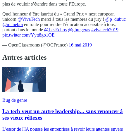
plus de vouloir s’étendre dans toute l’Europe.
Quel honneur d’être lauréat du « Grand Prix » next european
unicorn
@VivaTech
merci à tous les membres du jury !
@p_dubuc
@m_nebra
en route pour rendre l’éducation accessible à tous,
partout dans le monde
@LesEchos
@gbregeras
#vivatech2019
pic.twitter.com/Yytt8go1OE
— OpenClassrooms (@OCFrance)
16 mai 2019
Autres articles
Bug de genre
La tech veut un autre leadership... sans renoncer à
ses vieux réflexes
L'essor de l'IA pousse les entreprises à revoir leurs attentes envers