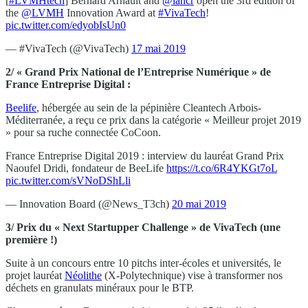
[
#LVMHtech
] Bernard Arnault and
@iancr
open the 3rd edition of
the
@LVMH
Innovation Award at
#VivaTech
!
pic.twitter.com/edyobIsUn0
— #VivaTech (@VivaTech)
17 mai 2019
2/ « Grand Prix National de l’Entreprise Numérique » de
France Entreprise Digital :
Beelife
, hébergée au sein de la pépinière Cleantech Arbois-
Méditerranée, a reçu ce prix dans la catégorie « Meilleur projet 2019
» pour sa ruche connectée CoCoon.
France Entreprise Digital 2019 : interview du lauréat Grand Prix
Naoufel Dridi, fondateur de BeeLife
https://t.co/6R4YKGt7oL
pic.twitter.com/sVNoDShLli
— Innovation Board (@News_T3ch)
20 mai 2019
3/ Prix du « Next Startupper Challenge » de VivaTech (une
première !)
Suite à un concours entre 10 pitchs inter-écoles et universités, le
projet lauréat
Néolithe
(X-Polytechnique) vise à transformer nos
déchets en granulats minéraux pour le BTP.