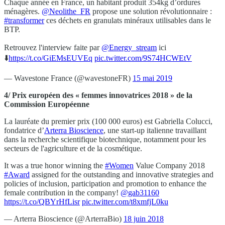
Chaque année en France, un habitant produit 354kg d’ordures
ménagères.
@Neolithe_FR
propose une solution révolutionnaire :
#transformer
ces déchets en granulats minéraux utilisables dans le
BTP.
Retrouvez l'interview faite par
@Energy_stream
ici
⬇️
https://t.co/GiEMsEUVEq
pic.twitter.com/9S74HCWEtV
— Wavestone France (@wavestoneFR)
15 mai 2019
4/ Prix européen des « femmes innovatrices 2018 » de la
Commission Européenne
La lauréate du premier prix (100 000 euros) est Gabriella Colucci,
fondatrice d’
Arterra Bioscience
, une start-up italienne travaillant
dans la recherche scientifique biotechnique, notamment pour les
secteurs de l'agriculture et de la cosmétique.
It was a true honor winning the
#Women
Value Company 2018
#Award
assigned for the outstanding and innovative strategies and
policies of inclusion, participation and promotion to enhance the
female contribution in the company!
@gab31160
https://t.co/QBYrHfLisr
pic.twitter.com/t8xmfjL0ku
— Arterra Bioscience (@ArterraBio)
18 juin 2018