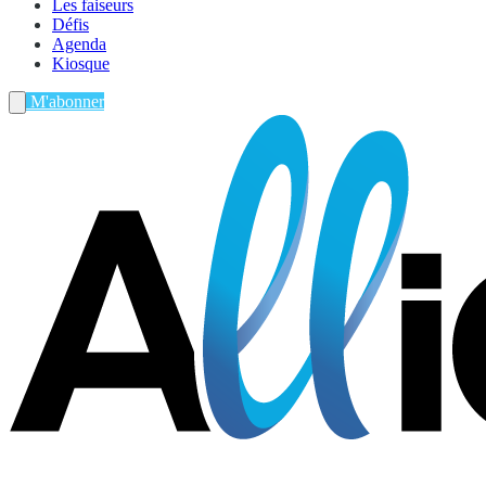
Les faiseurs
Défis
Agenda
Kiosque
M'abonner