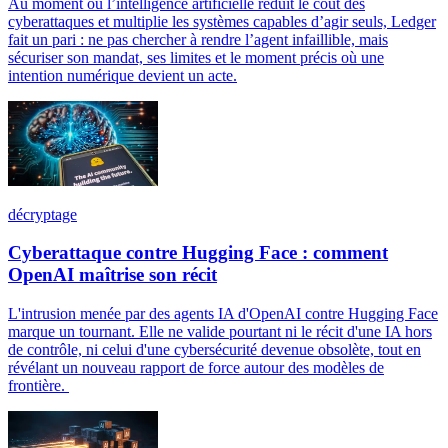
Au moment où l’intelligence artificielle réduit le coût des
cyberattaques et multiplie les systèmes capables d’agir seuls, Ledger
fait un pari : ne pas chercher à rendre l’agent infaillible, mais
sécuriser son mandat, ses limites et le moment précis où une
intention numérique devient un acte.
décryptage
Cyberattaque contre Hugging Face : comment
OpenAI maîtrise son récit
L'intrusion menée par des agents IA d'OpenAI contre Hugging Face
marque un tournant. Elle ne valide pourtant ni le récit d'une IA hors
de contrôle, ni celui d'une cybersécurité devenue obsolète, tout en
révélant un nouveau rapport de force autour des modèles de
frontière.