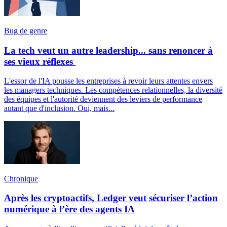
Bug de genre
La tech veut un autre leadership... sans renoncer à
ses vieux réflexes
L'essor de l'IA pousse les entreprises à revoir leurs attentes envers
les managers techniques. Les compétences relationnelles, la diversité
des équipes et l'autorité deviennent des leviers de performance
autant que d'inclusion. Oui, mais...
Chronique
Après les cryptoactifs, Ledger veut sécuriser l’action
numérique à l’ère des agents IA