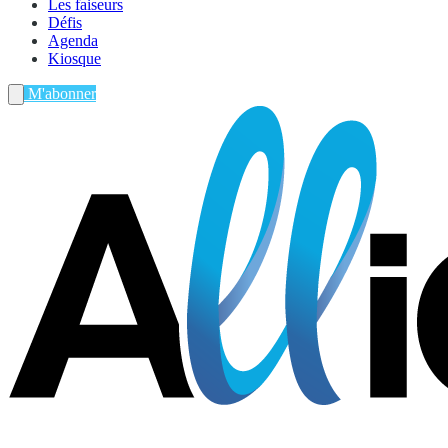
Les faiseurs
Défis
Agenda
Kiosque
M'abonner