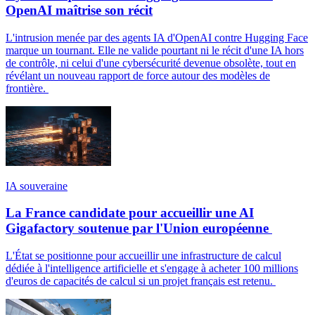
OpenAI maîtrise son récit
L'intrusion menée par des agents IA d'OpenAI contre Hugging Face
marque un tournant. Elle ne valide pourtant ni le récit d'une IA hors
de contrôle, ni celui d'une cybersécurité devenue obsolète, tout en
révélant un nouveau rapport de force autour des modèles de
frontière.
IA souveraine
La France candidate pour accueillir une AI
Gigafactory soutenue par l'Union européenne
L'État se positionne pour accueillir une infrastructure de calcul
dédiée à l'intelligence artificielle et s'engage à acheter 100 millions
d'euros de capacités de calcul si un projet français est retenu.