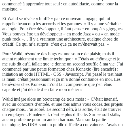
commencé à apprendre tout seul : en autodidacte, comme pour la
musique. »
Et Walid se révèle « bluffé » par ce nouveau langage, qui lui
rappelle beaucoup les accords et les gammes. « Il y a une véritable
analogie. Pour être développeur, il faut penser en poupées gigognes.
Vous pouvez être un développeur « en mode Jazz » ou « en mode
punk rock »… Il y a vraiment une architecture, quelque chose de
créatif. Ce qui m’a surpris, c’est que ça ne m’énervait pas. »
Pour Walid, résoudre des bugs est une source de plaisir, mais il
atteint rapidement une limite technique : « J’étais au chômage et je
me suis dit qu’il fallait que je donne un second souffle à ma vie. J’ai
commencé par une petite formation chez Konexio (lire encadré) :
initiation au code HTTML - CSS - Javascript. J’ai passé le test haut
la main, c’était passionnant et ça m’a donné confiance en moi. Les
bénévoles chez Konexio m’ont fait comprendre que j’en étais
capable et j’ai décidé d’en faire mon métier ».
Walid intègre alors un bootcamp de trois mois : « C’était intensif,
avec un concours d’entrée, et une fois admis vous codez des projets
chaque mois. J’ai adoré. Le second défi, à la sortie, était de trouver
un employeur. Finalement, c’est le plus difficile. Sur les soft skills,
aucun problème pour un ancien barman. Mais sur la partie
technique, les DRH sont un public difficile à convaincre. J’avais un