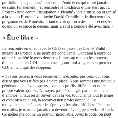
portfolio, mais j’ai passé beaucoup d’entretiens qui n’ont jamais eu
de suite. Finalement, j’ai rencontré le fondateur d’une start-up, ID
Protect - lutte contre l’usurpation d’identité - lors d’un salon organisé
à la station F, où m’avait invité David Cornilleau, le directeur des
programmes de Konexio. Il faut savoir qu’on a des hauts et des bas
quand on se lance là-dedans, mais David a toujours été avec moi. »
« Être libre »
La rencontre en direct avec le CEO se passe très bien et Walid
intègre ID Protect. Une première concluante. Contraint à regret de
quitter la société le mois dernier – la start-up n’a pas les moyens
d’embaucher en CDI - il cherche aujourd’hui à signer son premier
CDI en tant que développeur.
« Si vous pensez à vous reconvertir, n’écoutez pas ceux qui vous
disent que vous n’êtes pas à votre place. Nous sommes une nouvelle
génération de développeurs, avec des profils différents et notre
propre valeur ajoutée. Ne soyez pas découragés par la recherche
d’emploi - il faut rester ouvert dans la vie, tout change tout le temps
et c’est bien ça aussi, la reconversion professionnelle. Le
mouvement aide à passer les épreuves les plus difficiles. J’étais nul
en maths, je n’aurais jamais cru devenir développeur web full stack.
Ce métier me donne un pouvoir incroyable. Avec le code, on peut