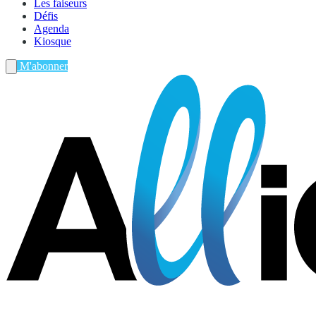
Les faiseurs
Défis
Agenda
Kiosque
M'abonner