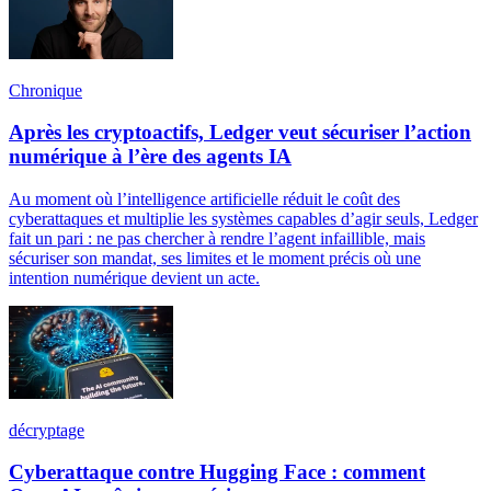
Chronique
Après les cryptoactifs, Ledger veut sécuriser l’action
numérique à l’ère des agents IA
Au moment où l’intelligence artificielle réduit le coût des
cyberattaques et multiplie les systèmes capables d’agir seuls, Ledger
fait un pari : ne pas chercher à rendre l’agent infaillible, mais
sécuriser son mandat, ses limites et le moment précis où une
intention numérique devient un acte.
décryptage
Cyberattaque contre Hugging Face : comment