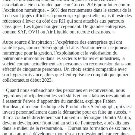
association a été co-fondée par Jean Guo en 2016 pour lutter contre
l’exclusion numérique. « 60% des recrutements dans le secteur de la
Tech sont jugés difficiles à pourvoir, explique-t-elle, mais il reste des
réticences à lever du côté des RH qui sont attachés aux parcours
classiques. Les lignes bougent cependant. De grandes entreprises
comme SAP, OVH ou Air Liquide ont recruté chez nous. »
Autre source d’inspiration : l’expérience des entreprises qui ont
sauté le pas, comme Stéréograph à Lille. Positionnée sur le jumeau
numérique pour la gestion, l’exploitation et la valorisation du
patrimoine immobilier dans les secteurs tertiaires et industriels, la
société compte actuellement six personnes en reconversion dans son
effectif de cinquante personnes. Un choix estimé compatible avec
son hyper-croissance, alors que l’entreprise ne comptait que quinze
collaborateurs début 2023.
« Quand nous embauchons des personnes en reconversion, nous
regardons principalement les soft skills et nous faisons très attention
à ressentir l’envie d’apprendre du candidat, explique Fabien
Rondeau, directeur Technique & Produit chez Stéréograph, qui s’est
investi personnellement dans la démarche pour en faire un succès. «
Il m’a contacté directement sur Linkedin » témoigne Dimitri Martin,
devenu développeur front end au sein de l’entreprise, après dix ans
dans le milieu de la restauration. « Durant ma formation de six mois,
on m’a appris à développer mon réseau professionnel, car certaines