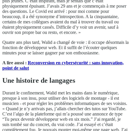
plus jeunes. C’était inspirant, mais je sentais que c’était
physiquement épuisant. J’avais 29 ans et je commençais à me poser
des questions. Le Covid est arrivé : pour moi comme pour
beaucoup, il a été synonyme d’introspection. A la cinquantaine,
certains de mes collègues avaient du mal à trouver du travail ou
étaient physiquement cassés. Difficile d’y voir un avenir, sauf à
ouvrir son propre bar ou resto, et encore. »
Quatre ans plus tard, Walid a changé de voie : il occupe désormais la
fonction de développeur web. Et il suffit de l’écouter quelques
minutes pour se laisser gagner par son enthousiasme.
A lire aussi :
Reconversion en cybersécurité : sans innovation,
point de salut
Une histoire de langages
Durant le confinement, Walid met les mains dans le numérique,
presque à son insu, pour utiliser des logiciels de montage - il est
musicien - et pour régler les problèmes informatiques de ses voisins.
« Quand je n’y arrivais pas, j’allais chercher des tutos sur YouTube.
C’est l’algo de la plateforme qui m’a poussé une annonce de type
“Tu peux devenir développeur web en six mois.” J’ai regardé, je
suis tombé sur du concret, du vrai code. J’ai essayé et c’était
complètement fou. Je pouvais monter moi-même une page web. J’ai