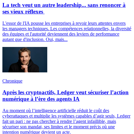
La tech veut un autre leadership... sans renoncer à
ses vieux réflexes
L'essor de l'IA pousse les entreprises à revoir leurs attentes envers
les managers techniques. Les compétences relationnelles, la diversité
des équipes et l'autorité deviennent des leviers de performance
autant que d'inclusion. Oui, mais...
Chronique
Après les cryptoactifs, Ledger veut sécuriser l’action
numérique à l’ère des agents IA
Au moment où l’intelligence artificielle réduit le coût des
cyberattaques et multiplie les systèmes capables d’agir seuls, Ledger
fait un pari : ne pas chercher à rendre l’agent infaillible, mais
sécuriser son mandat, ses limites et le moment précis où une
intention numérique devient un acte.