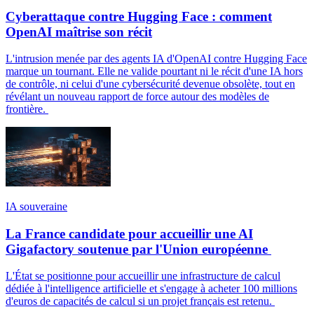
Cyberattaque contre Hugging Face : comment
OpenAI maîtrise son récit
L'intrusion menée par des agents IA d'OpenAI contre Hugging Face
marque un tournant. Elle ne valide pourtant ni le récit d'une IA hors
de contrôle, ni celui d'une cybersécurité devenue obsolète, tout en
révélant un nouveau rapport de force autour des modèles de
frontière.
IA souveraine
La France candidate pour accueillir une AI
Gigafactory soutenue par l'Union européenne
L'État se positionne pour accueillir une infrastructure de calcul
dédiée à l'intelligence artificielle et s'engage à acheter 100 millions
d'euros de capacités de calcul si un projet français est retenu.