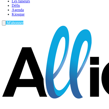
Les faiseurs
Défis
Agenda
Kiosque
M'abonner