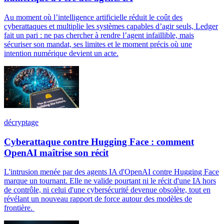
Au moment où l’intelligence artificielle réduit le coût des
cyberattaques et multiplie les systèmes capables d’agir seuls, Ledger
fait un pari : ne pas chercher à rendre l’agent infaillible, mais
sécuriser son mandat, ses limites et le moment précis où une
intention numérique devient un acte.
décryptage
Cyberattaque contre Hugging Face : comment
OpenAI maîtrise son récit
L'intrusion menée par des agents IA d'OpenAI contre Hugging Face
marque un tournant. Elle ne valide pourtant ni le récit d'une IA hors
de contrôle, ni celui d'une cybersécurité devenue obsolète, tout en
révélant un nouveau rapport de force autour des modèles de
frontière.