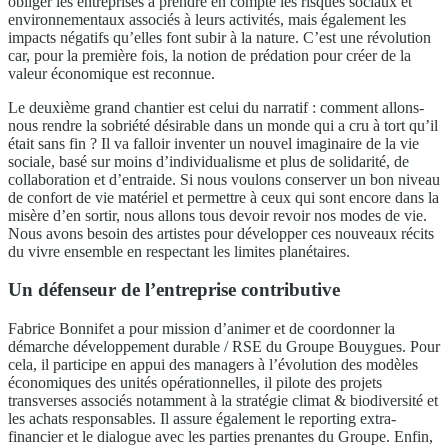
obliger les entreprises à prendre en compte les risques sociaux et
environnementaux associés à leurs activités, mais également les
impacts négatifs qu’elles font subir à la nature. C’est une révolution
car, pour la première fois, la notion de prédation pour créer de la
valeur économique est reconnue.
Le deuxième grand chantier est celui du narratif : comment allons-
nous rendre la sobriété désirable dans un monde qui a cru à tort qu’il
était sans fin ? Il va falloir inventer un nouvel imaginaire de la vie
sociale, basé sur moins d’individualisme et plus de solidarité, de
collaboration et d’entraide. Si nous voulons conserver un bon niveau
de confort de vie matériel et permettre à ceux qui sont encore dans la
misère d’en sortir, nous allons tous devoir revoir nos modes de vie.
Nous avons besoin des artistes pour développer ces nouveaux récits
du vivre ensemble en respectant les limites planétaires.
Un défenseur de l’entreprise contributive
Fabrice Bonnifet a pour mission d’animer et de coordonner la
démarche développement durable / RSE du Groupe Bouygues. Pour
cela, il participe en appui des managers à l’évolution des modèles
économiques des unités opérationnelles, il pilote des projets
transverses associés notamment à la stratégie climat & biodiversité et
les achats responsables. Il assure également le reporting extra-
financier et le dialogue avec les parties prenantes du Groupe. Enfin,