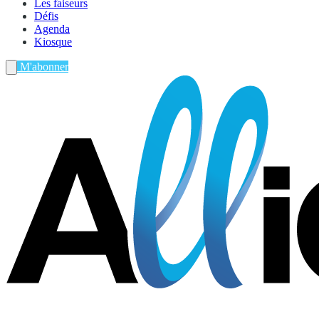
Les faiseurs
Défis
Agenda
Kiosque
M'abonner