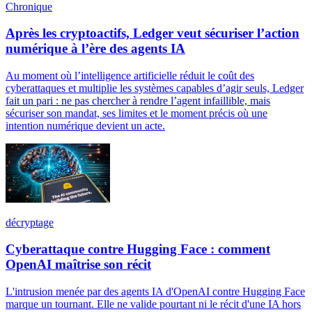
Chronique
Après les cryptoactifs, Ledger veut sécuriser l’action
numérique à l’ère des agents IA
Au moment où l’intelligence artificielle réduit le coût des
cyberattaques et multiplie les systèmes capables d’agir seuls, Ledger
fait un pari : ne pas chercher à rendre l’agent infaillible, mais
sécuriser son mandat, ses limites et le moment précis où une
intention numérique devient un acte.
décryptage
Cyberattaque contre Hugging Face : comment
OpenAI maîtrise son récit
L'intrusion menée par des agents IA d'OpenAI contre Hugging Face
marque un tournant. Elle ne valide pourtant ni le récit d'une IA hors