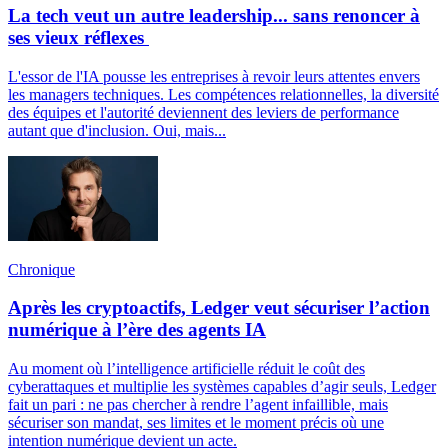
La tech veut un autre leadership... sans renoncer à
ses vieux réflexes
L'essor de l'IA pousse les entreprises à revoir leurs attentes envers
les managers techniques. Les compétences relationnelles, la diversité
des équipes et l'autorité deviennent des leviers de performance
autant que d'inclusion. Oui, mais...
Chronique
Après les cryptoactifs, Ledger veut sécuriser l’action
numérique à l’ère des agents IA
Au moment où l’intelligence artificielle réduit le coût des
cyberattaques et multiplie les systèmes capables d’agir seuls, Ledger
fait un pari : ne pas chercher à rendre l’agent infaillible, mais
sécuriser son mandat, ses limites et le moment précis où une
intention numérique devient un acte.