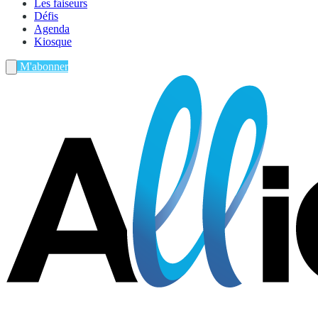
Les faiseurs
Défis
Agenda
Kiosque
M'abonner