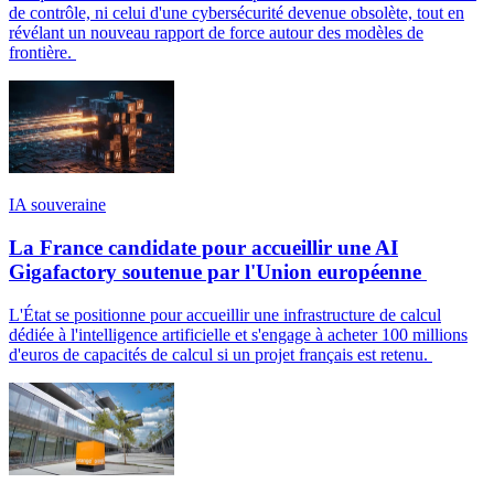
de contrôle, ni celui d'une cybersécurité devenue obsolète, tout en
révélant un nouveau rapport de force autour des modèles de
frontière.
IA souveraine
La France candidate pour accueillir une AI
Gigafactory soutenue par l'Union européenne
L'État se positionne pour accueillir une infrastructure de calcul
dédiée à l'intelligence artificielle et s'engage à acheter 100 millions
d'euros de capacités de calcul si un projet français est retenu.