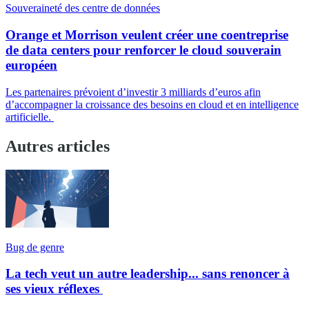
Souveraineté des centre de données
Orange et Morrison veulent créer une coentreprise
de data centers pour renforcer le cloud souverain
européen
Les partenaires prévoient d’investir 3 milliards d’euros afin
d’accompagner la croissance des besoins en cloud et en intelligence
artificielle.
Autres articles
Bug de genre
La tech veut un autre leadership... sans renoncer à
ses vieux réflexes