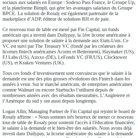
sociaux aux salariés en Europe : Sodexo Pass France, le Groupe Up,
et la plateforme Bimpli, qui gère les avantages salariaux du Groupe
BPCE. La solution de Rosaly est également partenaire de la
marketplace d’ADP, éditeur de solutions RH et de paie.
Ce nouveau tour de table est mené par Fin Capital, un fonds
américain qui a investi dans Dailypay, la 1ère licorne américaine à
proposer une solution de salaire à la demande aux Etats-Unis. Ce
VC est suivi par The Treasury VC (fondé par les créateurs des
licornes fintech américaines Acorns et Betterment), Haymaker (US),
FJ Labs (US), Auxxo (DE), LeFonds VC (FR/US), Clocktower
(US), et Kraken Ventures (UK).
Tous ces fonds d’investissement sont convaincus que le salaire à la
demande est une des plus grosses révolutions des Fintech dans les
années à venir. Sur le marché américain, de entreprises américaines
comme Walmart ou encore Starbucks l’utilisent depuis de
nombreuses années avec des résultats mesurables. L’Angleterre et
l’Amérique du sud y ont aussi depuis longtemps.
Logan Allin, Managing Partner de Fin Capital qui rejoint le board de
Rosaly affirme : « Nous sommes très heureux de mener ce nouveau
tour de table de Rosaly pour soutenir l'accès à l'éducation financière,
le salaire à la demande et le bien-être des salariés. Nous avons déjà
investi dans Dailypay, la licorne américaine du salaire à la demande