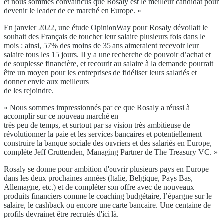
et nous sommes convaincus que Rosaly est le meilleur candidat pour
devenir le leader de ce marché en Europe. »
En janvier 2022, une étude OpinionWay pour Rosaly dévoilait le
souhait des Français de toucher leur salaire plusieurs fois dans le
mois : ainsi, 57% des moins de 35 ans aimeraient recevoir leur
salaire tous les 15 jours. Il y a une recherche de pouvoir d’achat et
de souplesse financière, et recourir au salaire à la demande pourrait
être un moyen pour les entreprises de fidéliser leurs salariés et
donner envie aux meilleurs
de les rejoindre.
« Nous sommes impressionnés par ce que Rosaly a réussi à
accomplir sur ce nouveau marché en
très peu de temps, et surtout par sa vision très ambitieuse de
révolutionner la paie et les services bancaires et potentiellement
construire la banque sociale des ouvriers et des salariés en Europe,
complète Jeff Cruttenden, Managing Partner de The Treasury VC. »
Rosaly se donne pour ambition d'ouvrir plusieurs pays en Europe
dans les deux prochaines années (Italie, Belgique, Pays Bas,
Allemagne, etc.) et de compléter son offre avec de nouveaux
produits financiers comme le coaching budgétaire, l’épargne sur le
salaire, le cashback ou encore une carte bancaire. Une centaine de
profils devrainet être recrutés d'ici là.