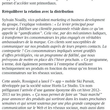
permet d’accéder sont primordiaux.
Rééquilibrer la relation
avec la distribution
Sylvain Noailly, vice-président
marketing et business development
du groupe, l’explique volontiers :
« Le levier principal pour
parvenir à fidéliser une clientèle passionnée réside dans ce qu’on
appelle la “gamification”. Cela vise, par des mécanismes ludiques,
à transformer les consommateurs les plus engagés en véritables
ambassadeurs de la marque. Ces clients sont susceptibles de
communiquer sur nos produits auprès de leurs propres contacts. La
contrepartie ? Ces consommateurs impliqués seront gratifiés
d’offres privilégiées, via un programme de
fidélité, que nous
prévoyons de mettre en place dès l’hiver prochain. »
Ce programme,
à terme, doit également
permettre à l’entreprise d’améliorer
techniquement
ses produits en fonction du retour qu’en feront les
consommateurs sur les réseaux sociaux.
Cette année, Rossignol a lancé l’« app » mobile Ski Pursuit,
développée par la société suisse Hortis Le Studio. Un nom
préfigurant l’arrivée d’une gamme éponyme dès cet hiver 2012-
2013 sur les pistes.
« Ça
nous permet de faire un “buzz marché”
pour annoncer des
produits qui sortiront dans les toutes prochaines
semaines et
qui seront soutenus par une plus grande campagne de
communication
sur le Web et les réseaux sociaux, mais aussi
dans