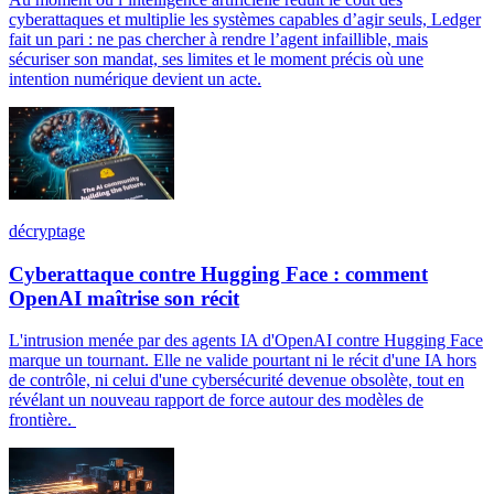
cyberattaques et multiplie les systèmes capables d’agir seuls, Ledger
fait un pari : ne pas chercher à rendre l’agent infaillible, mais
sécuriser son mandat, ses limites et le moment précis où une
intention numérique devient un acte.
décryptage
Cyberattaque contre Hugging Face : comment
OpenAI maîtrise son récit
L'intrusion menée par des agents IA d'OpenAI contre Hugging Face
marque un tournant. Elle ne valide pourtant ni le récit d'une IA hors
de contrôle, ni celui d'une cybersécurité devenue obsolète, tout en
révélant un nouveau rapport de force autour des modèles de
frontière.