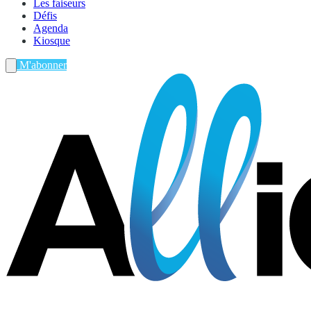
Les faiseurs
Défis
Agenda
Kiosque
M'abonner