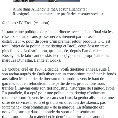
A lire dans Alliancy le mag et sur alliancy.fr :
Rossignol, un centenaire tire profit des réseaux sociaux
© photo : BJ Trout[/caption]
Instaurer une politique de relation directe avec le client final via les
réseaux sociaux, sans passer nécessairement par la case «
distributeur », pour disposer d’un premier retour produits… C’est
tout l’objet de la politique marketing et BtoC, couplée à un travail
plus fin avec la distribution, qu’a lancée, depuis l’an dernier,
Rossignol, le fabricant de skis isérois (également propriétaire des
marques Dynastar, Lange et Look).
Le groupe, créé en 1907, a décidé, voilà quelques années, suite à
son rachat auprès de Quiksilver par un consortium mené par le fonds
australien Macquarie, de tirer son mix produits vers le haut de
gamme, tout en relocalisant une partie de ses productions sous-
traitées à Taïwan dans son fief industriel historique de Haute-Savoie.
En parallèle, il a opté pour une politique marketing résolument
moderne, tournée vers les réseaux sociaux, la géolocalisation et une
offre de services inédits et gratuits en direction des skieurs, pas
forcément « consommateurs » de la marque. La démarche est
nouvelle, surtout dans le monde du sport où le sentiment
d’appropriation du matériel et le degré de performance auquel il