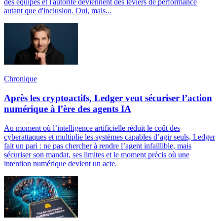
des équipes et l'autorité deviennent des leviers de performance
autant que d'inclusion. Oui, mais...
Chronique
Après les cryptoactifs, Ledger veut sécuriser l’action
numérique à l’ère des agents IA
Au moment où l’intelligence artificielle réduit le coût des
cyberattaques et multiplie les systèmes capables d’agir seuls, Ledger
fait un pari : ne pas chercher à rendre l’agent infaillible, mais
sécuriser son mandat, ses limites et le moment précis où une
intention numérique devient un acte.