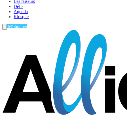
Les faiseurs
Défis
Agenda
Kiosque
M'abonner