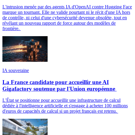
L'intrusion menée par des agents IA d'OpenAI contre Hugging Face
marque un tournant. Elle ne valide pourtant ni le récit d'une IA hors
de contrôle, ni celui d'une cybersécurité devenue obsolète, tout en
révélant un nouveau rapport de force autour des modèles de
frontière.
IA souveraine
La France candidate pour accueillir une AI
Gigafactory soutenue par l'Union européenne
L'État se positionne pour accueillir une infrastructure de calcul
dédiée à l'intelligence artificielle et s'engage à acheter 100 millions
d'euros de capacités de calcul si un projet français est retenu.