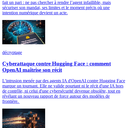
fait un pari : ne pas chercher à rendre l’agent infaillible, mais
sécuriser son mandat, ses limites et le moment précis où une
intention numérique devient un acte.
décryptage
Cyberattaque contre Hugging Face : comment
OpenAI maîtrise son récit
L'intrusion menée par des agents IA d'OpenAI contre Hugging Face
marque un tournant. Elle ne valide pourtant ni le récit d'une IA hors
de contrôle, ni celui d'une cybersécurité devenue obsolète, tout en
révélant un nouveau rapport de force autour des modèles de
frontière.