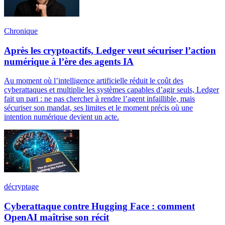
Chronique
Après les cryptoactifs, Ledger veut sécuriser l’action
numérique à l’ère des agents IA
Au moment où l’intelligence artificielle réduit le coût des
cyberattaques et multiplie les systèmes capables d’agir seuls, Ledger
fait un pari : ne pas chercher à rendre l’agent infaillible, mais
sécuriser son mandat, ses limites et le moment précis où une
intention numérique devient un acte.
décryptage
Cyberattaque contre Hugging Face : comment
OpenAI maîtrise son récit