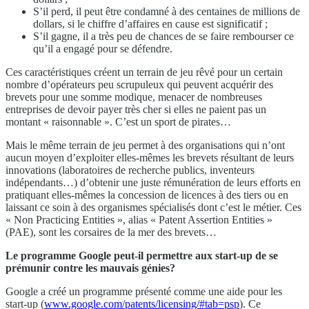
S’il perd, il peut être condamné à des centaines de millions de
dollars, si le chiffre d’affaires en cause est significatif ;
S’il gagne, il a très peu de chances de se faire rembourser ce
qu’il a engagé pour se défendre.
Ces caractéristiques créent un terrain de jeu rêvé pour un certain
nombre d’opérateurs peu scrupuleux qui peuvent acquérir des
brevets pour une somme modique, menacer de nombreuses
entreprises de devoir payer très cher si elles ne paient pas un
montant « raisonnable ». C’est un sport de pirates…
Mais le même terrain de jeu permet à des organisations qui n’ont
aucun moyen d’exploiter elles-mêmes les brevets résultant de leurs
innovations (laboratoires de recherche publics, inventeurs
indépendants…) d’obtenir une juste rémunération de leurs efforts en
pratiquant elles-mêmes la concession de licences à des tiers ou en
laissant ce soin à des organismes spécialisés dont c’est le métier. Ces
« Non Practicing Entities », alias « Patent Assertion Entities »
(PAE), sont les corsaires de la mer des brevets…
Le programme Google peut-il permettre aux start-up de se
prémunir contre les mauvais génies?
Google a créé un programme présenté comme une aide pour les
start-up (
www.google.com/patents/licensing/#tab=psp
). Ce