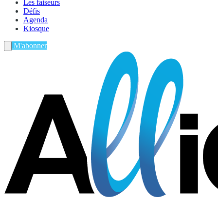
Les faiseurs
Défis
Agenda
Kiosque
M'abonner