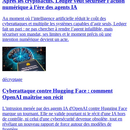
Après les cryptoactifs, Ledger veut sécuriser l’action
numérique à l’ère des agents IA
Au moment où l’intelligence artificielle réduit le coût des
cyberattaques et multiplie les systèmes capables d’agir seuls, Ledger
fait un pari : ne pas chercher à rendre l’agent infaillible, mais
sécuriser son mandat, ses limites et le moment précis où une
intention numérique devient un acte.
décryptage
Cyberattaque contre Hugging Face : comment
OpenAI maîtrise son récit
L'intrusion menée par des agents IA d'OpenAI contre Hugging Face
marque un tournant. Elle ne valide pourtant ni le récit d'une IA hors
de contrôle, ni celui d'une cybersécurité devenue obsolète, tout en
révélant un nouveau rapport de force autour des modèles de
frontière.