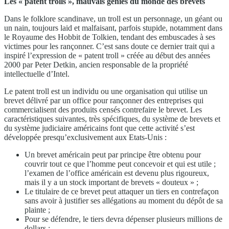
Les « patent trolls », mauvais génies du monde des brevets
Dans le folklore scandinave, un troll est un personnage, un géant ou
un nain, toujours laid et malfaisant, parfois stupide, notamment dans
le Royaume des Hobbit de Tolkien, tendant des embuscades à ses
victimes pour les rançonner. C’est sans doute ce dernier trait qui a
inspiré l’expression de « patent troll » créée au début des années
2000 par Peter Detkin, ancien responsable de la propriété
intellectuelle d’Intel.
Le patent troll est un individu ou une organisation qui utilise un
brevet délivré par un office pour rançonner des entreprises qui
commercialisent des produits censés contrefaire le brevet. Les
caractéristiques suivantes, très spécifiques, du système de brevets et
du système judiciaire américains font que cette activité s’est
développée presqu’exclusivement aux Etats-Unis :
Un brevet américain peut par principe être obtenu pour
couvrir tout ce que l’homme peut concevoir et qui est utile ;
l’examen de l’office américain est devenu plus rigoureux,
mais il y a un stock important de brevets « douteux » ;
Le titulaire de ce brevet peut attaquer un tiers en contrefaçon
sans avoir à justifier ses allégations au moment du dépôt de sa
plainte ;
Pour se défendre, le tiers devra dépenser plusieurs millions de
dollars ;