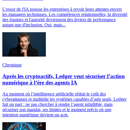
L'essor de l'IA pousse les entreprises à revoir leurs attentes envers
les managers techniques. Les compétences relationnelles, la diversité
des équipes et l'autorité deviennent des leviers de performance
autant que d'inclusion. Oui, mais...
Chronique
Après les cryptoactifs, Ledger veut sécuriser l’action
numérique à l’ère des agents IA
Au moment où l’intelligence artificielle réduit le coût des
cyberattaques et multiplie les systèmes capables d’agir seuls, Ledger
fait un pari : ne pas chercher à rendre l’agent infaillible, mais
sécuriser son mandat, ses limites et le moment précis où une
intention numérique devient un acte.