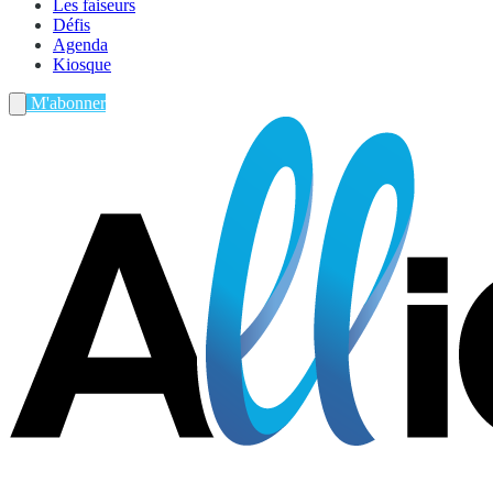
Les faiseurs
Défis
Agenda
Kiosque
M'abonner