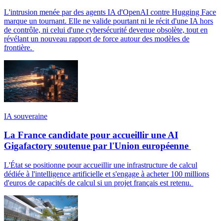
L'intrusion menée par des agents IA d'OpenAI contre Hugging Face
marque un tournant. Elle ne valide pourtant ni le récit d'une IA hors
de contrôle, ni celui d'une cybersécurité devenue obsolète, tout en
révélant un nouveau rapport de force autour des modèles de
frontière.
IA souveraine
La France candidate pour accueillir une AI
Gigafactory soutenue par l'Union européenne
L'État se positionne pour accueillir une infrastructure de calcul
dédiée à l'intelligence artificielle et s'engage à acheter 100 millions
d'euros de capacités de calcul si un projet français est retenu.