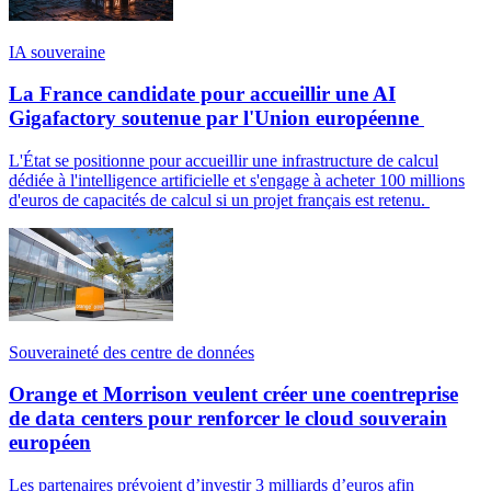
IA souveraine
La France candidate pour accueillir une AI
Gigafactory soutenue par l'Union européenne
L'État se positionne pour accueillir une infrastructure de calcul
dédiée à l'intelligence artificielle et s'engage à acheter 100 millions
d'euros de capacités de calcul si un projet français est retenu.
Souveraineté des centre de données
Orange et Morrison veulent créer une coentreprise
de data centers pour renforcer le cloud souverain
européen
Les partenaires prévoient d’investir 3 milliards d’euros afin