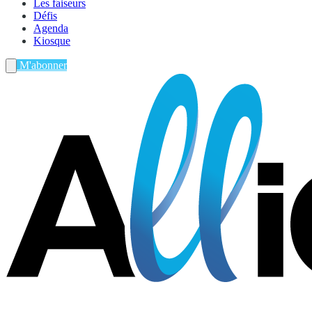
Les faiseurs
Défis
Agenda
Kiosque
M'abonner