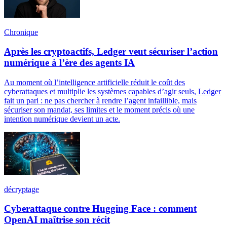
Chronique
Après les cryptoactifs, Ledger veut sécuriser l’action
numérique à l’ère des agents IA
Au moment où l’intelligence artificielle réduit le coût des
cyberattaques et multiplie les systèmes capables d’agir seuls, Ledger
fait un pari : ne pas chercher à rendre l’agent infaillible, mais
sécuriser son mandat, ses limites et le moment précis où une
intention numérique devient un acte.
décryptage
Cyberattaque contre Hugging Face : comment
OpenAI maîtrise son récit